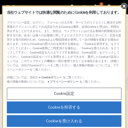
0
当社ウェブサイトでは快適な閲覧のためにCookieを利用しております。
総合サポート・お問い合わせ
プライバシー設定、ログイン、フォームへの入力等、サービスのリクエストに相当する利
用者のアクションに応じてのみ設定されるCookieは通常、必須Cookieと呼ばれ、利用を
停止することができません。また、当社は、ウェブサイトにおけるお客様の利用状況を分
析するため、あるいは個々のお客様に対してよりカスタマイズされたサービス・広告を提
供する等の目的のため、Cookieおよび類似技術を使用して一定の情報を収集する場合が
あります。それらのCookieの受け入れを拒否する場合は、「Cookieを拒否する」をクリ
文書番号 : 00278979 / 最終更新日 : 2025/03/11
ックしてください。Cookie使用にご同意頂ける場合は、「Cookieを受け入れる」をクリ
ックして下さい。Cookie設定をカスタマイズする場合は「Cookie設定」をクリックして
ください。Cookieの設定をいつでも管理することができます。選択したCookieの設定に
連絡帳のデータをSDカードからイ
よっては、このウェブサイトの機能の一部が使用できなくなる場合があります。 詳細に
ついては、当社のCookieポリシーをご覧ください。個人情報の取扱いについては、プラ
ンポートする方法は？
イバシーポリシーをご覧ください。
詳細については、当社の
Cookieポリシー
をご覧ください。
個人情報の取扱いについては、
プライバシーポリシー
をご覧ください。
対象製品カテゴリー・製品
Cookie設定
「連絡帳」のアプリをタップします。右上の Googleアカウン
トのアイコンをタップ→「連絡帳アプリの設定」→「インポ
Cookieを拒否する
ート」をタップします。
「.vcfファイル」／「SIMカード」→「OK」をタップします。
Cookieを受け入れる
※アカウントを選択する画面が表示された場合は、インポー