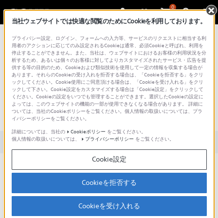
0
当社ウェブサイトでは快適な閲覧のためにCookieを利用しております。
総合サポート・お問い合わせ
プライバシー設定、ログイン、フォームへの入力等、サービスのリクエストに相当する利
用者のアクションに応じてのみ設定されるCookieは通常、必須Cookieと呼ばれ、利用を
停止することができません。また、当社は、ウェブサイトにおけるお客様の利用状況を分
析するため、あるいは個々のお客様に対してよりカスタマイズされたサービス・広告を提
供する等の目的のため、Cookieおよび類似技術を使用して一定の情報を収集する場合が
あります。それらのCookieの受け入れを拒否する場合は、「Cookieを拒否する」をクリ
文書番号 : 00279210 / 最終更新日 : 2025/03/11
ックしてください。Cookie使用にご同意頂ける場合は、「Cookieを受け入れる」をクリ
ックして下さい。Cookie設定をカスタマイズする場合は「Cookie設定」をクリックして
ください。Cookieの設定をいつでも管理することができます。選択したCookieの設定に
カメラで撮影した写真、動画の保
よっては、このウェブサイトの機能の一部が使用できなくなる場合があります。 詳細に
ついては、当社のCookieポリシーをご覧ください。個人情報の取扱いについては、プラ
存先を切り替えるには？
イバシーポリシーをご覧ください。
詳細については、当社の
Cookieポリシー
をご覧ください。
個人情報の取扱いについては、
プライバシーポリシー
をご覧ください。
対象製品カテゴリー・製品
Cookie設定
「カメラ」のアプリをタップします。
「設定」（歯車のアイコン）をタップします。
Cookieを拒否する
「保存先」から切り替え可能です。
Cookieを受け入れる