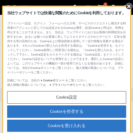
0
当社ウェブサイトでは快適な閲覧のためにCookieを利用しております。
総合サポート・お問い合わせ
プライバシー設定、ログイン、フォームへの入力等、サービスのリクエストに相当する利
用者のアクションに応じてのみ設定されるCookieは通常、必須Cookieと呼ばれ、利用を
停止することができません。また、当社は、ウェブサイトにおけるお客様の利用状況を分
析するため、あるいは個々のお客様に対してよりカスタマイズされたサービス・広告を提
供する等の目的のため、Cookieおよび類似技術を使用して一定の情報を収集する場合が
あります。それらのCookieの受け入れを拒否する場合は、「Cookieを拒否する」をクリ
文書番号 : 00283649 / 最終更新日 : 2025/03/11
ックしてください。Cookie使用にご同意頂ける場合は、「Cookieを受け入れる」をクリ
ックして下さい。Cookie設定をカスタマイズする場合は「Cookie設定」をクリックして
ください。Cookieの設定をいつでも管理することができます。選択したCookieの設定に
Xperia Stream設定でLEDの消灯を
よっては、このウェブサイトの機能の一部が使用できなくなる場合があります。 詳細に
ついては、当社のCookieポリシーをご覧ください。個人情報の取扱いについては、プラ
ONにしているのににXQZ-GG01の
イバシーポリシーをご覧ください。
LEDが光ります。
詳細については、当社の
Cookieポリシー
をご覧ください。
個人情報の取扱いについては、
プライバシーポリシー
をご覧ください。
対象製品カテゴリー・製品
Cookie設定
緊急停止中、LEDは「LEDの消灯」設定に関わらず点灯、点滅しま
Cookieを拒否する
す。
Cookieを受け入れる