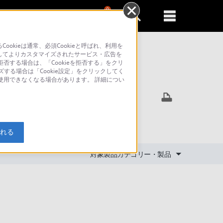
0
新規登録
るともっと便利に
kieは通常、必須Cookieと呼ばれ、利用を
してよりカスタマイズされたサービス・広告を
否する場合は、「Cookieを拒否する」をクリ
ズする場合は「Cookie設定」をクリックしてく
索
が使用できなくなる場合があります。 詳細につい
入れる
対象製品カテゴリー・製品