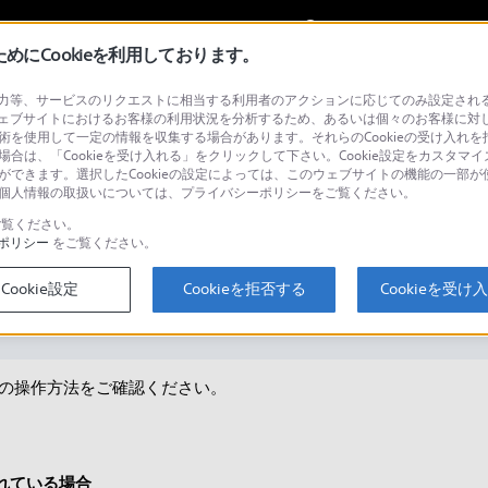
My Sonyに
サインイン
サインインす
にCookieを利用しております。
等、サービスのリクエストに相当する利用者のアクションに応じてのみ設定されるCoo
ェブサイトにおけるお客様の利用状況を分析するため、あるいは個々のお客様に対
技術を使用して一定の情報を収集する場合があります。それらのCookieの受け入れを拒
場合は、「Cookieを受け入れる」をクリックして下さい。Cookie設定をカスタマイ
検
とができます。選択したCookieの設定によっては、このウェブサイトの機能の一部
い。個人情報の取扱いについては、プライバシーポリシーをご覧ください。
覧ください。
ポリシー
をご覧ください。
法
Cookie設定
Cookieを拒否する
Cookieを受け
の操作方法をご確認ください。
定されている場合