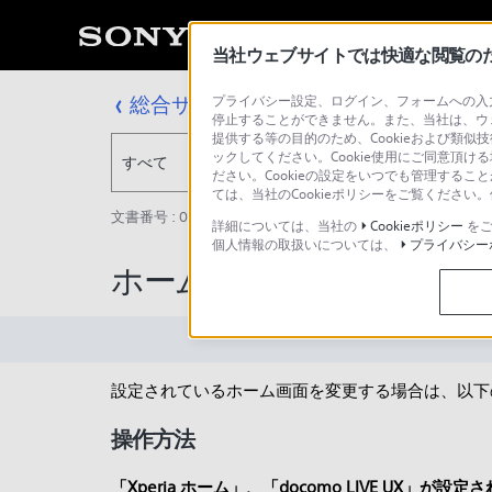
当社ウェブサイトでは快適な閲覧のため
総合サポート・お問い合わせ
プライバシー設定、ログイン、フォームへの入力
停止することができません。また、当社は、ウ
提供する等の目的のため、Cookieおよび類似
ックしてください。Cookie使用にご同意頂ける
すべて
ださい。Cookieの設定をいつでも管理するこ
ては、当社のCookieポリシーをご覧くださ
文書番号 : 00284536 / 最終更新日 : 2025/10/08
詳細については、当社の
Cookieポリシー
をご
個人情報の取扱いについては、
プライバシー
ホーム画面を変更する方
設定されているホーム画面を変更する場合は、以下
操作方法
「Xperia ホーム」、「docomo LIVE UX」が設