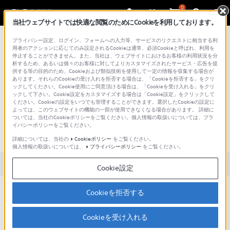
0
当社ウェブサイトでは快適な閲覧のためにCookieを利用しております。
総合サポート・お問い合わせ
プライバシー設定、ログイン、フォームへの入力等、サービスのリクエストに相当する利
用者のアクションに応じてのみ設定されるCookieは通常、必須Cookieと呼ばれ、利用を
停止することができません。また、当社は、ウェブサイトにおけるお客様の利用状況を分
析するため、あるいは個々のお客様に対してよりカスタマイズされたサービス・広告を提
供する等の目的のため、Cookieおよび類似技術を使用して一定の情報を収集する場合が
あります。それらのCookieの受け入れを拒否する場合は、「Cookieを拒否する」をクリ
文書番号 : 00286320 / 最終更新日 : 2026/04/27
ックしてください。Cookie使用にご同意頂ける場合は、「Cookieを受け入れる」をクリ
ックして下さい。Cookie設定をカスタマイズする場合は「Cookie設定」をクリックして
ください。Cookieの設定をいつでも管理することができます。選択したCookieの設定に
アプリのキャッシュを削除、また
よっては、このウェブサイトの機能の一部が使用できなくなる場合があります。 詳細に
ついては、当社のCookieポリシーをご覧ください。個人情報の取扱いについては、プラ
はデータを削除をする方法
イバシーポリシーをご覧ください。
（Android TV™ / Google TV™）
詳細については、当社の
Cookieポリシー
をご覧ください。
個人情報の取扱いについては、
プライバシーポリシー
をご覧ください。
対象製品カテゴリー・製品
Cookie設定
Cookieを拒否する
説明
Cookieを受け入れる