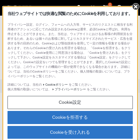
0
当社ウェブサイトでは快適な閲覧のためにCookieを利用しております。
総合サポート・お問い合わせ
プライバシー設定、ログイン、フォームへの入力等、サービスのリクエストに相当する利
用者のアクションに応じてのみ設定されるCookieは通常、必須Cookieと呼ばれ、利用を
停止することができません。また、当社は、ウェブサイトにおけるお客様の利用状況を分
析するため、あるいは個々のお客様に対してよりカスタマイズされたサービス・広告を提
供する等の目的のため、Cookieおよび類似技術を使用して一定の情報を収集する場合が
あります。それらのCookieの受け入れを拒否する場合は、「Cookieを拒否する」をクリ
文書番号 : 00286876 / 最終更新日 : 2025/03/11
ックしてください。Cookie使用にご同意頂ける場合は、「Cookieを受け入れる」をクリ
ックして下さい。Cookie設定をカスタマイズする場合は「Cookie設定」をクリックして
SLS-1Aがスタンバイモードに入ってし
ください。Cookieの設定をいつでも管理することができます。選択したCookieの設定に
よっては、このウェブサイトの機能の一部が使用できなくなる場合があります。 詳細に
まう
ついては、当社のCookieポリシーをご覧ください。個人情報の取扱いについては、プラ
イバシーポリシーをご覧ください。
詳細については、当社の
Cookieポリシー
をご覧ください。
対象製品カテゴリー・製品
個人情報の取扱いについては、
プライバシーポリシー
をご覧ください。
Cookie設定
Power Control機能が働いた可能性があります。Power Controlが
「Auto」に設定されていると、18分以上無音または無操作状態が続く
Cookieを拒否する
と、スタンバイ状態へ移行します。SLS-1Aの入力信号があると、自動
的に電源がオンになります。
Cookieを受け入れる