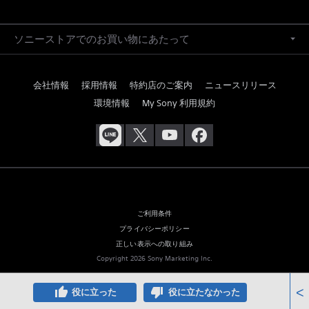
ソニーストアでのお買い物にあたって
会社情報
採用情報
特約店のご案内
ニュースリリース
環境情報
My Sony 利用規約
ご利用条件
プライバシーポリシー
正しい表示への取り組み
Copyright 2026 Sony Marketing Inc.
thumb_up
thumb_down
<
役に立った
役に立たなかった