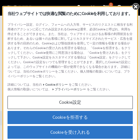
0
当社ウェブサイトでは快適な閲覧のためにCookieを利用しております。
総合サポート・お問い合わせ
プライバシー設定、ログイン、フォームへの入力等、サービスのリクエストに相当する利
用者のアクションに応じてのみ設定されるCookieは通常、必須Cookieと呼ばれ、利用を
停止することができません。また、当社は、ウェブサイトにおけるお客様の利用状況を分
析するため、あるいは個々のお客様に対してよりカスタマイズされたサービス・広告を提
供する等の目的のため、Cookieおよび類似技術を使用して一定の情報を収集する場合が
あります。それらのCookieの受け入れを拒否する場合は、「Cookieを拒否する」をクリ
文書番号 : 00287321 / 最終更新日 : 2025/03/11
ックしてください。Cookie使用にご同意頂ける場合は、「Cookieを受け入れる」をクリ
ックして下さい。Cookie設定をカスタマイズする場合は「Cookie設定」をクリックして
ください。Cookieの設定をいつでも管理することができます。選択したCookieの設定に
mocopiの使用時に、Bluetoothヘッ
よっては、このウェブサイトの機能の一部が使用できなくなる場合があります。 詳細に
ついては、当社のCookieポリシーをご覧ください。個人情報の取扱いについては、プラ
ドホンなど他のBluetooth機器を同
イバシーポリシーをご覧ください。
時に使うことはできますか？
詳細については、当社の
Cookieポリシー
をご覧ください。
個人情報の取扱いについては、
プライバシーポリシー
をご覧ください。
（QM-SS1）
QM-SS1
Cookie設定
Cookieを拒否する
対象製品カテゴリー・製品
Cookieを受け入れる
Bluetoothヘッドフォンなどを同時に使用すると、センサーが正常
に反応しない可能性があります。