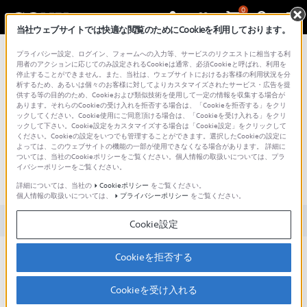
0
当社ウェブサイトでは快適な閲覧のためにCookieを利用しております。
総合サポート・お問い合わせ
プライバシー設定、ログイン、フォームへの入力等、サービスのリクエストに相当する利
用者のアクションに応じてのみ設定されるCookieは通常、必須Cookieと呼ばれ、利用を
停止することができません。また、当社は、ウェブサイトにおけるお客様の利用状況を分
析するため、あるいは個々のお客様に対してよりカスタマイズされたサービス・広告を提
供する等の目的のため、Cookieおよび類似技術を使用して一定の情報を収集する場合が
あります。それらのCookieの受け入れを拒否する場合は、「Cookieを拒否する」をクリ
文書番号 : 00287383 / 最終更新日 : 2025/03/11
ックしてください。Cookie使用にご同意頂ける場合は、「Cookieを受け入れる」をクリ
ックして下さい。Cookie設定をカスタマイズする場合は「Cookie設定」をクリックして
ください。Cookieの設定をいつでも管理することができます。選択したCookieの設定に
ゆっくり動くと、アバターの動き
よっては、このウェブサイトの機能の一部が使用できなくなる場合があります。 詳細に
ついては、当社のCookieポリシーをご覧ください。個人情報の取扱いについては、プラ
が反映されません（QM-SS1）
イバシーポリシーをご覧ください。
QM-SS1
詳細については、当社の
Cookieポリシー
をご覧ください。
個人情報の取扱いについては、
プライバシーポリシー
をご覧ください。
対象製品カテゴリー・製品
Cookie設定
mocopiのセンサーは、慣性センサーを採用しているため、ゆっく
Cookieを拒否する
りとした動きに反応せず、mocopiアプリで認識できない場合があ
ります。
Cookieを受け入れる