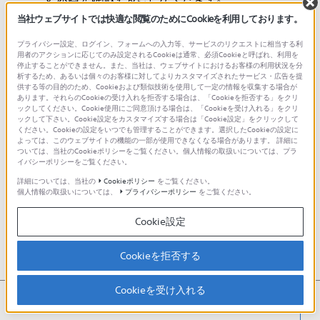
当社ウェブサイトでは快適な閲覧のためにCookieを利用しております。
通話できた
プライバシー設定、ログイン、フォームへの入力等、サービスのリクエストに相当する利
用者のアクションに応じてのみ設定されるCookieは通常、必須Cookieと呼ばれ、利用を
停止することができません。また、当社は、ウェブサイトにおけるお客様の利用状況を分
ご利用のBluetooth機器や通話アプリの問
析するため、あるいは個々のお客様に対してよりカスタマイズされたサービス・広告を提
供する等の目的のため、Cookieおよび類似技術を使用して一定の情報を収集する場合が
題、非対応のBluetoothやアプリであること
あります。それらのCookieの受け入れを拒否する場合は、「Cookieを拒否する」をクリ
が考えられます。
ックしてください。Cookie使用にご同意頂ける場合は、「Cookieを受け入れる」をクリ
ックして下さい。Cookie設定をカスタマイズする場合は「Cookie設定」をクリックして
別のBluetooth機器やアプリで接続して頂く
ください。Cookieの設定をいつでも管理することができます。選択したCookieの設定に
よっては、このウェブサイトの機能の一部が使用できなくなる場合があります。 詳細に
か、ご利用のBluetooth機器やアプリのメー
ついては、当社のCookieポリシーをご覧ください。個人情報の取扱いについては、プラ
イバシーポリシーをご覧ください。
カーにお問い合わせください。
詳細については、当社の
Cookieポリシー
をご覧ください。
個人情報の取扱いについては、
プライバシーポリシー
をご覧ください。
通話できない
Cookie設定
周囲の無線通信や、無線LANの電波干渉など
Cookieを拒否する
の影響を受けて、通話に影響する可能性もあ
ります。
Cookieを受け入れる
ご利用環境を変更していただき、ご使用され
thumb_up
thumb_down
<
役に立った
役に立たなかった
ているBluetooth機器とヘッドホンをできる