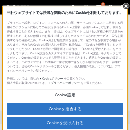
0
当社ウェブサイトでは快適な閲覧のためにCookieを利用しております。
総合サポート・お問い合わせ
プライバシー設定、ログイン、フォームへの入力等、サービスのリクエストに相当する利
用者のアクションに応じてのみ設定されるCookieは通常、必須Cookieと呼ばれ、利用を
停止することができません。また、当社は、ウェブサイトにおけるお客様の利用状況を分
析するため、あるいは個々のお客様に対してよりカスタマイズされたサービス・広告を提
供する等の目的のため、Cookieおよび類似技術を使用して一定の情報を収集する場合が
あります。それらのCookieの受け入れを拒否する場合は、「Cookieを拒否する」をクリ
文書番号 : 00299216 / 最終更新日 : 2026/05/29
ックしてください。Cookie使用にご同意頂ける場合は、「Cookieを受け入れる」をクリ
ックして下さい。Cookie設定をカスタマイズする場合は「Cookie設定」をクリックして
ください。Cookieの設定をいつでも管理することができます。選択したCookieの設定に
VRR（可変リフレッシュレート）
よっては、このウェブサイトの機能の一部が使用できなくなる場合があります。 詳細に
ついては、当社のCookieポリシーをご覧ください。個人情報の取扱いについては、プラ
パススルーやALLM（自動低遅延モ
イバシーポリシーをご覧ください。
ード）パススルーに対応とありま
詳細については、当社の
Cookieポリシー
をご覧ください。
個人情報の取扱いについては、
プライバシーポリシー
をご覧ください。
すが、ゲーム機をHDMI接続するの
はサウンドバーとテレビのどちら
Cookie設定
が良いですか？
Cookieを拒否する
対象製品カテゴリー・製品
Cookieを受け入れる