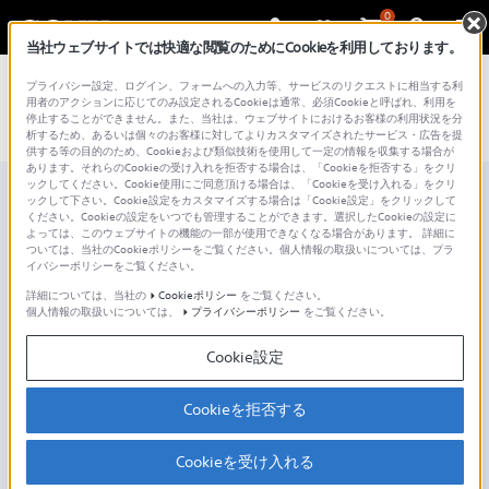
0
当社ウェブサイトでは快適な閲覧のためにCookieを利用しております。
プライバシー設定、ログイン、フォームへの入力等、サービスのリクエストに相当する利
用者のアクションに応じてのみ設定されるCookieは通常、必須Cookieと呼ばれ、利用を
停止することができません。また、当社は、ウェブサイトにおけるお客様の利用状況を分
析するため、あるいは個々のお客様に対してよりカスタマイズされたサービス・広告を提
供する等の目的のため、Cookieおよび類似技術を使用して一定の情報を収集する場合が
あります。それらのCookieの受け入れを拒否する場合は、「Cookieを拒否する」をクリ
ックしてください。Cookie使用にご同意頂ける場合は、「Cookieを受け入れる」をクリ
ックして下さい。Cookie設定をカスタマイズする場合は「Cookie設定」をクリックして
その先へ！
ください。Cookieの設定をいつでも管理することができます。選択したCookieの設定に
よっては、このウェブサイトの機能の一部が使用できなくなる場合があります。 詳細に
ついては、当社のCookieポリシーをご覧ください。個人情報の取扱いについては、プラ
Android™ 14登場
イバシーポリシーをご覧ください。
詳細については、当社の
Cookieポリシー
をご覧ください。
個人情報の取扱いについては、
プライバシーポリシー
をご覧ください。
毎年恒例、Androidのアップデートの季節がやってきました！待
ちに待ったAndroid 14は、さまざまなアップデートとともに、魅
Cookie設定
力的な新機能と楽しさをお届けします。あなたもきっと気に入る
に違いありません。
Cookieを拒否する
Android 14では、イヤホンのようなデバイスを失くしたときに、
「デバイスを探す」アプリで見つけることができたり、改善され
Cookieを受け入れる
た「ニアバイシェア」の新機能により、XperiaとWindowsパソ