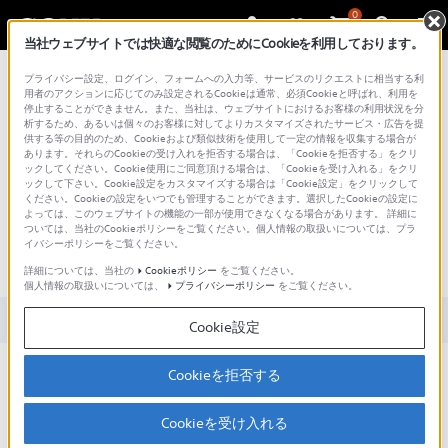
0
当社ウェブサイトでは快適な閲覧のためにCookieを利用しております。
総合サポート・お問い合わせ
プライバシー設定、ログイン、フォームへの入力等、サービスのリクエストに相当する利
用者のアクションに応じてのみ設定されるCookieは通常、必須Cookieと呼ばれ、利用を
停止することができません。また、当社は、ウェブサイトにおけるお客様の利用状況を分
析するため、あるいは個々のお客様に対してよりカスタマイズされたサービス・広告を提
供する等の目的のため、Cookieおよび類似技術を使用して一定の情報を収集する場合が
あります。それらのCookieの受け入れを拒否する場合は、「Cookieを拒否する」をクリ
文書番号 : 00305762 / 最終更新日 : 2026/01/21
ックしてください。Cookie使用にご同意頂ける場合は、「Cookieを受け入れる」をクリ
ックして下さい。Cookie設定をカスタマイズする場合は「Cookie設定」をクリックして
ください。Cookieの設定をいつでも管理することができます。選択したCookieの設定に
「いたわり充電」を設定していて
よっては、このウェブサイトの機能の一部が使用できなくなる場合があります。 詳細に
ついては、当社のCookieポリシーをご覧ください。個人情報の取扱いについては、プラ
も、満充電されてしまう。「いた
イバシーポリシーをご覧ください。
わり充電」が機能していない。
詳細については、当社の
Cookieポリシー
をご覧ください。
個人情報の取扱いについては、
プライバシーポリシー
をご覧ください。
対象製品カテゴリー・製品
Cookie設定
本機がVer 2.00.02の場合、「いたわり充電」が機能
Cookieを拒否する
しない症状が発生します。
Cookieを受け入れる
本機をVer 2.01.00以上へアップデートを行ってくださ