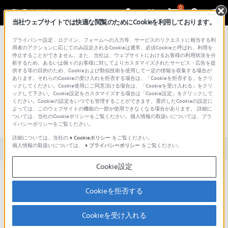
0
当社ウェブサイトでは快適な閲覧のためにCookieを利用しております。
総合サポート・お問い合わせ
プライバシー設定、ログイン、フォームへの入力等、サービスのリクエストに相当する利
用者のアクションに応じてのみ設定されるCookieは通常、必須Cookieと呼ばれ、利用を
停止することができません。また、当社は、ウェブサイトにおけるお客様の利用状況を分
析するため、あるいは個々のお客様に対してよりカスタマイズされたサービス・広告を提
供する等の目的のため、Cookieおよび類似技術を使用して一定の情報を収集する場合が
あります。それらのCookieの受け入れを拒否する場合は、「Cookieを拒否する」をクリ
文書番号 : 00338013 / 最終更新日 : 2024/03/11
ックしてください。Cookie使用にご同意頂ける場合は、「Cookieを受け入れる」をクリ
ックして下さい。Cookie設定をカスタマイズする場合は「Cookie設定」をクリックして
ください。Cookieの設定をいつでも管理することができます。選択したCookieの設定に
映像・音声ケーブルでつないだ機
よっては、このウェブサイトの機能の一部が使用できなくなる場合があります。 詳細に
ついては、当社のCookieポリシーをご覧ください。個人情報の取扱いについては、プラ
器の映像が出ない
イバシーポリシーをご覧ください。
詳細については、当社の
Cookieポリシー
をご覧ください。
個人情報の取扱いについては、
プライバシーポリシー
をご覧ください。
対象製品カテゴリー・製品
Cookie設定
ブラビアと映像・音声ケーブルでつないだ機器の映像
が出ない場合に考えられる原因はいくつかあります。
Cookieを拒否する
以下の対処方法を順番にお試しください。
Cookieを受け入れる