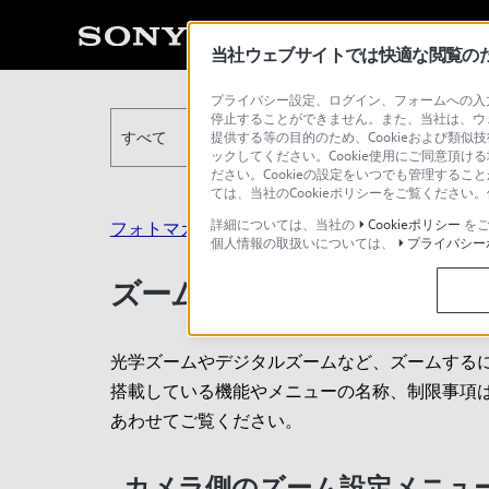
当社ウェブサイトでは快適な閲覧のため
プライバシー設定、ログイン、フォームへの入力
停止することができません。また、当社は、ウ
すべて
提供する等の目的のため、Cookieおよび類似
ックしてください。Cookie使用にご同意頂ける
ださい。Cookieの設定をいつでも管理するこ
ては、当社のCookieポリシーをご覧くださ
詳細については、当社の
Cookieポリシー
をご
フォトマガジン
> ズームの種類や違いについて
個人情報の取扱いについては、
プライバシー
ズームの種類や違いについ
光学ズームやデジタルズームなど、ズームする
搭載している機能やメニューの名称、制限事項
あわせてご覧ください。
カメラ側のズーム設定メニュ