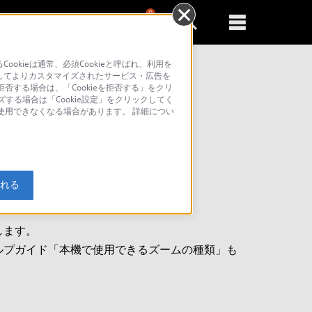
0
新規登録
るともっと便利に
kieは通常、必須Cookieと呼ばれ、利用を
してよりカスタマイズされたサービス・広告を
否する場合は、「Cookieを拒否する」をクリ
索
ズする場合は「Cookie設定」をクリックしてく
が使用できなくなる場合があります。 詳細につい
入れる
します。
ルプガイド「本機で使用できるズームの種類」も