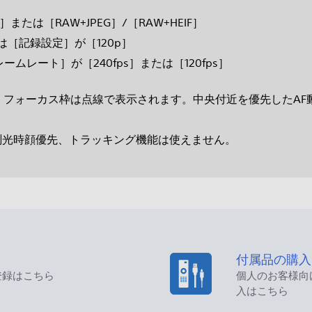
たは［RAW+JPEG］/［RAW+HEIF］
［記録設定］が［120p］
ムレート］が［240fps］または［120fps］
、フォーカス枠は点線で表示されます。中央付近を優先したAF
チ測光時顔優先、トラッキング機能は使えません。
付属品の購入
登録はこちら
個人のお客様向
入はこちら