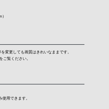
m）
率を変更しても画質はきれいなままです。
をご覧ください。
のみ使用できます。