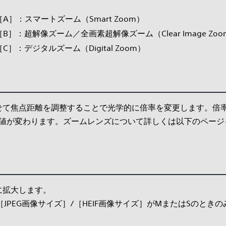
［A］：スマートズーム（Smart Zoom）
［B］：超解像ズーム／全画素超解像ズーム（Clear Image Zoo
［C］：デジタルズーム（Digital Zoom）
せて焦点距離を調整することで光学的に倍率を変更します。倍
F値が変わります。ズームレンズについて詳しくは以下のページ
に拡大します。
JPEG画像サイズ］/［HEIF画像サイズ］がMまたはSのとき