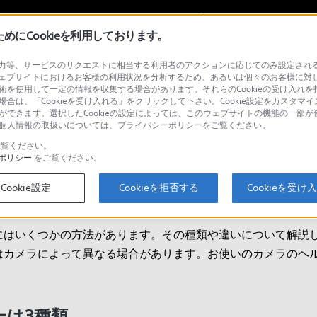
My Sonyに
サインイン
サインインす
にCookieを利用しております。
等、サービスのリクエストに相当する利用者のアクションに応じてのみ設定されるCoo
ェブサイトにおけるお客様の利用状況を分析するため、あるいは個々のお客様に対
技術を使用して一定の情報を収集する場合があります。それらのCookieの受け入れを拒
検
場合は、「Cookieを受け入れる」をクリックして下さい。Cookie設定をカスタマイ
とができます。選択したCookieの設定によっては、このウェブサイトの機能の一部
い。個人情報の取扱いについては、プライバシーポリシーをご覧ください。
覧ください。
ポリシー
をご覧ください。
て
Cookie設定
Cookieを拒否する
Cookieを受け
にはいくつかの方法があります。その種類や違いについて解説
はカメラによって異なる場合があります。お使いのカメラのヘ
ーは3種類