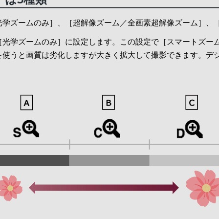
光学ズームのみ］、［超解像ズーム／全画素超解像ズーム］、［
［光学ズームのみ］に設定します。この設定で［スマートズー
を使うと画質は劣化しますが大きく拡大して撮影できます。デ