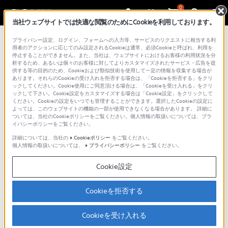
0
当社ウェブサイトでは快適な閲覧のためにCookieを利用しております。
プライバシー設定、ログイン、フォームへの入力等、サービスのリクエストに相当する利
用者のアクションに応じてのみ設定されるCookieは通常、必須Cookieと呼ばれ、利用を
停止することができません。また、当社は、ウェブサイトにおけるお客様の利用状況を分
析するため、あるいは個々のお客様に対してよりカスタマイズされたサービス・広告を提
供する等の目的のため、Cookieおよび類似技術を使用して一定の情報を収集する場合が
あります。それらのCookieの受け入れを拒否する場合は、「Cookieを拒否する」をクリ
ックしてください。Cookie使用にご同意頂ける場合は、「Cookieを受け入れる」をクリ
デジタル一眼カメラα（アルファ）
>
製品別サポート
ックして下さい。Cookie設定をカスタマイズする場合は「Cookie設定」をクリックして
ください。Cookieの設定をいつでも管理することができます。選択したCookieの設定に
情報 ZV-E10M2
>
ZV-E10M2 活用ガイド
> ライブスト
よっては、このウェブサイトの機能の一部が使用できなくなる場合があります。 詳細に
リーミングでライブ配信する
ついては、当社のCookieポリシーをご覧ください。個人情報の取扱いについては、プラ
イバシーポリシーをご覧ください。
詳細については、当社の
Cookieポリシー
をご覧ください。
ZV-E10M2：ライブストリーミ
個人情報の取扱いについては、
プライバシーポリシー
をご覧ください。
ングでライブ配信する
Cookie設定
Cookieを拒否する
カメラをパソコンなどに接続し、カメラの映像と音声
をライブ配信やWeb会議サービスを利用することがで
Cookieを受け入れる
きます。