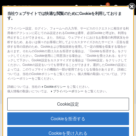
0
当社ウェブサイトでは快適な閲覧のためにCookieを利用しておりま
す。
総合サポート・お問い合わせ
プライバシー設定、ログイン、フォームへの入力等、サービスのリクエストに相当する利
用者のアクションに応じてのみ設定されるCookieは通常、必須Cookieと呼ばれ、利用を
停止することができません。また、当社は、ウェブサイトにおけるお客様の利用状況を分
析するため、あるいは個々のお客様に対してよりカスタマイズされたサービス・広告を提
供する等の目的のため、Cookieおよび類似技術を使用して一定の情報を収集する場合が
文書番号 : 00350738 / 最終更新日 : 2026/06/11
あります。それらのCookieの受け入れを拒否する場合は、「Cookieを拒否する」をクリ
ックしてください。Cookie使用にご同意頂ける場合は、「Cookieを受け入れる」をクリ
ックして下さい。Cookie設定をカスタマイズする場合は「Cookie設定」をクリックして
連絡帳／連絡先に登録している情
ください。Cookieの設定をいつでも管理することができます。選択したCookieの設定に
よっては、このウェブサイトの機能の一部が使用できなくなる場合があります。 詳細に
報をバックアップ･データ移行す
ついては、当社のCookieポリシーをご覧ください。個人情報の取扱いについては、プラ
る方法
イバシーポリシーをご覧ください。
詳細については、当社の
Cookieポリシー
をご覧ください。
個人情報の取扱いについては、
プライバシーポリシー
をご覧ください。
対象製品カテゴリー・製品
Cookie設定
Cookieを拒否する
質問内容
Cookieを受け入れる