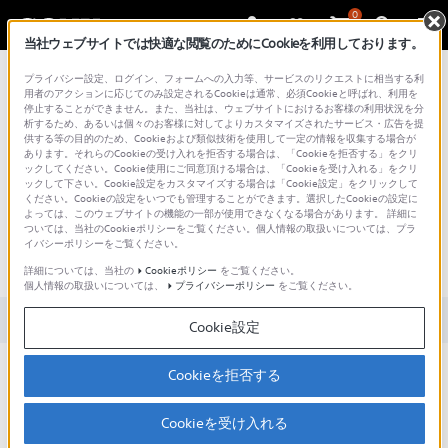
0
当社ウェブサイトでは快適な閲覧のためにCookieを利用しております。
総合サポート・お問い合わせ
プライバシー設定、ログイン、フォームへの入力等、サービスのリクエストに相当する利
用者のアクションに応じてのみ設定されるCookieは通常、必須Cookieと呼ばれ、利用を
停止することができません。また、当社は、ウェブサイトにおけるお客様の利用状況を分
析するため、あるいは個々のお客様に対してよりカスタマイズされたサービス・広告を提
供する等の目的のため、Cookieおよび類似技術を使用して一定の情報を収集する場合が
あります。それらのCookieの受け入れを拒否する場合は、「Cookieを拒否する」をクリ
文書番号 : 00352739 / 最終更新日 : 2025/03/25
ックしてください。Cookie使用にご同意頂ける場合は、「Cookieを受け入れる」をクリ
ックして下さい。Cookie設定をカスタマイズする場合は「Cookie設定」をクリックして
ください。Cookieの設定をいつでも管理することができます。選択したCookieの設定に
［画質・映像設定］メニューの
よっては、このウェブサイトの機能の一部が使用できなくなる場合があります。 詳細に
ついては、当社のCookieポリシーをご覧ください。個人情報の取扱いについては、プラ
［調整の初期化］が選択できない
イバシーポリシーをご覧ください。
（W840シリーズ）
詳細については、当社の
Cookieポリシー
をご覧ください。
個人情報の取扱いについては、
プライバシーポリシー
をご覧ください。
対象製品カテゴリー・製品
Cookie設定
［設定］-［画質・映像設定］を、初期値から何も変
Cookieを拒否する
更していないと、［調整の初期化］が選択できませ
Cookieを受け入れる
ん。