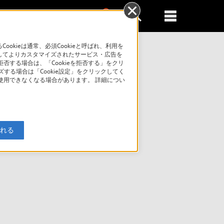
0
新規登録
るともっと便利に
kieは通常、必須Cookieと呼ばれ、利用を
してよりカスタマイズされたサービス・広告を
否する場合は、「Cookieを拒否する」をクリ
索
ズする場合は「Cookie設定」をクリックしてく
が使用できなくなる場合があります。 詳細につい
入れる
択ページへ