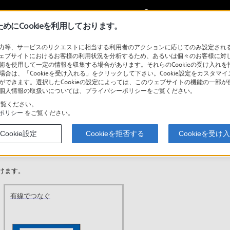
My Sonyに
サインイン
サインインす
にCookieを利用しております。
等、サービスのリクエストに相当する利用者のアクションに応じてのみ設定されるCoo
ェブサイトにおけるお客様の利用状況を分析するため、あるいは個々のお客様に対
技術を使用して一定の情報を収集する場合があります。それらのCookieの受け入れを拒
検
場合は、「Cookieを受け入れる」をクリックして下さい。Cookie設定をカスタマイ
とができます。選択したCookieの設定によっては、このウェブサイトの機能の一部
い。個人情報の取扱いについては、プライバシーポリシーをご覧ください。
覧ください。
ポリシー
をご覧ください。
/X95L/X90LX85L/X83L/X81L/X80L/X75WL
Cookie設定
Cookieを拒否する
Cookieを受け
ブラビア機種選
けます。
有線でつなぐ