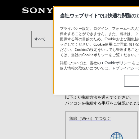
当社ウェブサイトでは快適な閲覧のため
プライバシー設定、ログイン、フォームへの入力
停止することができません。また、当社は、ウ
提供する等の目的のため、Cookieおよび類似
すべて
ックしてください。Cookie使用にご同意頂ける
ださい。Cookieの設定をいつでも管理するこ
ては、当社のCookieポリシーをご覧くださ
詳細については、当社の
Cookieポリシー
をご
個人情報の取扱いについては、
プライバシー
ブラビアにパソコンをつなぐ：A80L
以下より接続方法を選んでください。
パソコンを接続する手順をご確認いただ
無線（Wi-Fi）でつなぐ