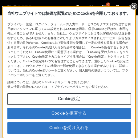
0
当社ウェブサイトでは快適な閲覧のためにCookieを利用しております。
プライバシー設定、ログイン、フォームへの入力等、サービスのリクエストに相当する利
用者のアクションに応じてのみ設定されるCookieは通常、必須Cookieと呼ばれ、利用を
停止することができません。また、当社は、ウェブサイトにおけるお客様の利用状況を分
析するため、あるいは個々のお客様に対してよりカスタマイズされたサービス・広告を提
供する等の目的のため、Cookieおよび類似技術を使用して一定の情報を収集する場合が
あります。それらのCookieの受け入れを拒否する場合は、「Cookieを拒否する」をクリ
ックしてください。Cookie使用にご同意頂ける場合は、「Cookieを受け入れる」をクリ
ックして下さい。Cookie設定をカスタマイズする場合は「Cookie設定」をクリックして
他機器とつなぐ：W950B/W900B
ください。Cookieの設定をいつでも管理することができます。選択したCookieの設定に
よっては、このウェブサイトの機能の一部が使用できなくなる場合があります。 詳細に
ブラビア機種選択ページへ
ついては、当社のCookieポリシーをご覧ください。個人情報の取扱いについては、プラ
イバシーポリシーをご覧ください。
詳細については、当社の
Cookieポリシー
をご覧ください。
ブラビアにさまざまな機器をつなぐときの条件や手順などに
個人情報の取扱いについては、
プライバシーポリシー
をご覧ください。
ついてご案内します。
ブラビアとつなぎたい機器（つなぐ方法）を選択してくださ
Cookie設定
い。
Cookieを拒否する
スマートフォン・タブレ
お手元テレビスピーカー
ットデバイス
（SRS-LSR200）
Cookieを受け入れる