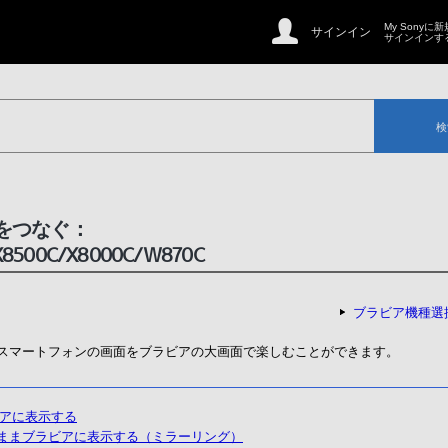
My Sonyに
サインイン
サインインす
検
をつなぐ：
X8500C/X8000C/W870C
ブラビア機種選
スマートフォンの画面をブラビアの大画面で楽しむことができます。
アに表示する
ままブラビアに表示する（ミラーリング）