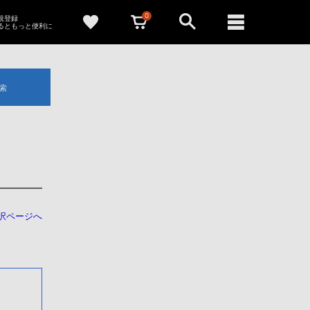
0
新規登録
るともっと便利に
索
択ページへ