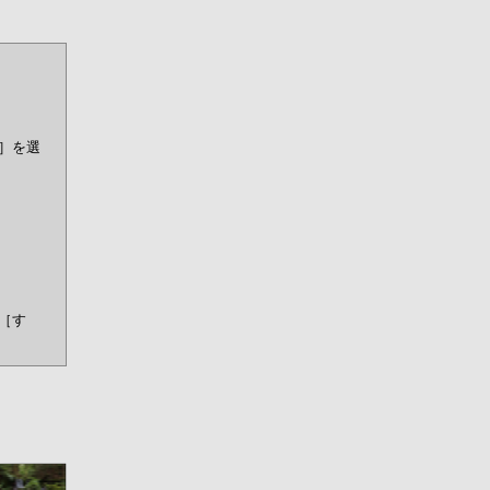
］を選
［す