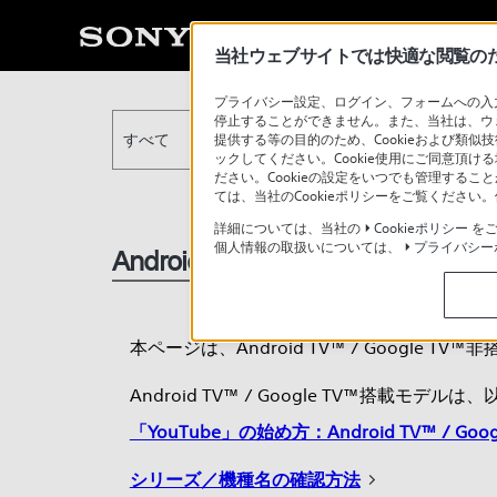
当社ウェブサイトでは快適な閲覧のため
プライバシー設定、ログイン、フォームへの入力
停止することができません。また、当社は、ウ
すべて
提供する等の目的のため、Cookieおよび類似
ックしてください。Cookie使用にご同意頂ける
ださい。Cookieの設定をいつでも管理するこ
ては、当社のCookieポリシーをご覧くださ
詳細については、当社の
Cookieポリシー
をご
個人情報の取扱いについては、
プライバシー
Android TV™ / Google TV
本ページは、Android TV™ / Google 
Android TV™ / Google TV™搭載モ
「YouTube」の始め方：Android TV™ / Goog
シリーズ／機種名の確認方法