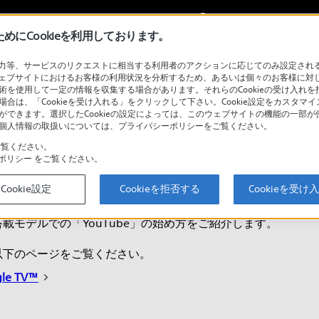
My Sonyに
サインイン
サインインす
にCookieを利用しております。
等、サービスのリクエストに相当する利用者のアクションに応じてのみ設定されるCoo
ェブサイトにおけるお客様の利用状況を分析するため、あるいは個々のお客様に対
技術を使用して一定の情報を収集する場合があります。それらのCookieの受け入れを拒
検
場合は、「Cookieを受け入れる」をクリックして下さい。Cookie設定をカスタマイ
とができます。選択したCookieの設定によっては、このウェブサイトの機能の一部
い。個人情報の取扱いについては、プライバシーポリシーをご覧ください。
覧ください。
ポリシー
をご覧ください。
™ 非搭載モデル 「YouTube」 の始め方
Cookie設定
Cookieを拒否する
Cookieを受け
TV™非搭載モデルでの「YouTube」の始め方をご紹介します。
デルは、以下のページをご覧ください。
le TV™