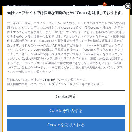
0
当社ウェブサイトでは快適な閲覧のためにCookieを利用しております。
プライバシー設定、ログイン、フォームへの入力等、サービスのリクエストに相当する利
用者のアクションに応じてのみ設定されるCookieは通常、必須Cookieと呼ばれ、利用を
停止することができません。また、当社は、ウェブサイトにおけるお客様の利用状況を分
析するため、あるいは個々のお客様に対してよりカスタマイズされたサービス・広告を提
供する等の目的のため、Cookieおよび類似技術を使用して一定の情報を収集する場合が
あります。それらのCookieの受け入れを拒否する場合は、「Cookieを拒否する」をクリ
ックしてください。Cookie使用にご同意頂ける場合は、「Cookieを受け入れる」をクリ
ックして下さい。Cookie設定をカスタマイズする場合は「Cookie設定」をクリックして
ください。Cookieの設定をいつでも管理することができます。選択したCookieの設定に
WF-C510
|
スマートフォンやウ
よっては、このウェブサイトの機能の一部が使用できなくなる場合があります。 詳細に
ついては、当社のCookieポリシーをご覧ください。個人情報の取扱いについては、プラ
ォークマンと接続する
イバシーポリシーをご覧ください。
詳細については、当社の
Cookieポリシー
をご覧ください。
個人情報の取扱いについては、
プライバシーポリシー
をご覧ください。
WF-C510とスマートフォンやウォークマンなどのBluetooth機器と
Cookie設定
機器登録（ペアリング）してから接続する方法を紹介します。
Cookieを拒否する
パソコンとの接続方法は、以下のページをご確認ください。
WF-C510 パソコンと接続する
Cookieを受け入れる