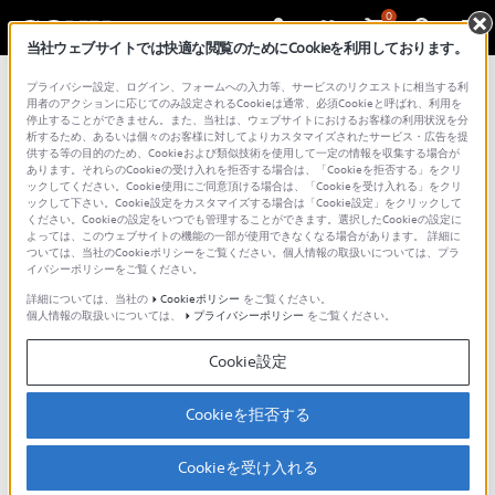
0
当社ウェブサイトでは快適な閲覧のためにCookieを利用しております。
プライバシー設定、ログイン、フォームへの入力等、サービスのリクエストに相当する利
用者のアクションに応じてのみ設定されるCookieは通常、必須Cookieと呼ばれ、利用を
停止することができません。また、当社は、ウェブサイトにおけるお客様の利用状況を分
析するため、あるいは個々のお客様に対してよりカスタマイズされたサービス・広告を提
供する等の目的のため、Cookieおよび類似技術を使用して一定の情報を収集する場合が
あります。それらのCookieの受け入れを拒否する場合は、「Cookieを拒否する」をクリ
ックしてください。Cookie使用にご同意頂ける場合は、「Cookieを受け入れる」をクリ
ックして下さい。Cookie設定をカスタマイズする場合は「Cookie設定」をクリックして
LinkBuds Fit (WF-LS910N)
|
スマート
ください。Cookieの設定をいつでも管理することができます。選択したCookieの設定に
よっては、このウェブサイトの機能の一部が使用できなくなる場合があります。 詳細に
フォンやウォークマンと接続する
ついては、当社のCookieポリシーをご覧ください。個人情報の取扱いについては、プラ
イバシーポリシーをご覧ください。
詳細については、当社の
Cookieポリシー
をご覧ください。
個人情報の取扱いについては、
プライバシーポリシー
をご覧ください。
LinkBuds FitとスマートフォンやウォークマンなどのBluetooth機器と機器登
録（ペアリング）してから接続する方法を紹介します。
Cookie設定
パソコンとの接続方法は、以下のページをご確認ください。
LinkBuds Fit パソコンと接続する
Cookieを拒否する
Cookieを受け入れる