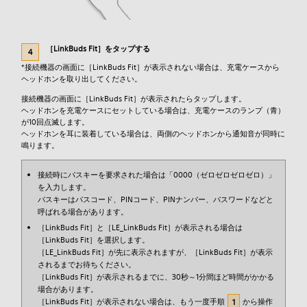
［LinkBuds Fit］をタップする
*接続機器の画面に［LinkBuds Fit］が表示されない場合は、充電ケースから
ヘッドホンを取り出してください。
接続機器の画面に［LinkBuds Fit］が表示されたらタップします。
ヘッドホンを充電ケースにセットしている場合は、充電ケースのランプ（青）
が10回点滅します。
ヘッドホンを耳に装着している場合は、両側のヘッドホンから通知音が同時に
鳴ります。
接続時にパスキーを要求された場合は「0000（ゼロゼロゼロゼロ）」
を入力します。
パスキーはパスコード、PINコード、PINナンバー、パスワードなどと
呼ばれる場合があります。
［LinkBuds Fit］と［LE_LinkBuds Fit］が表示される場合は
［LinkBuds Fit］を選択します。
［LE_LinkBuds Fit］が先に表示されますが、［LinkBuds Fit］が表示
されるまでお待ちください。
［LinkBuds Fit］が表示されるまでに、30秒～1分間ほど時間がかかる
場合があります。
［LinkBuds Fit］が表示されない場合は、もう一度手順
から操作
1