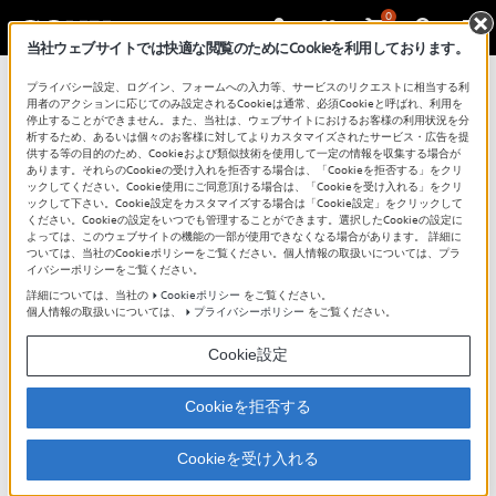
0
当社ウェブサイトでは快適な閲覧のためにCookieを利用しております。
プライバシー設定、ログイン、フォームへの入力等、サービスのリクエストに相当する利
用者のアクションに応じてのみ設定されるCookieは通常、必須Cookieと呼ばれ、利用を
停止することができません。また、当社は、ウェブサイトにおけるお客様の利用状況を分
析するため、あるいは個々のお客様に対してよりカスタマイズされたサービス・広告を提
供する等の目的のため、Cookieおよび類似技術を使用して一定の情報を収集する場合が
あります。それらのCookieの受け入れを拒否する場合は、「Cookieを拒否する」をクリ
ックしてください。Cookie使用にご同意頂ける場合は、「Cookieを受け入れる」をクリ
ックして下さい。Cookie設定をカスタマイズする場合は「Cookie設定」をクリックして
LinkBuds S
|
ノイズキャンセリング／
ください。Cookieの設定をいつでも管理することができます。選択したCookieの設定に
よっては、このウェブサイトの機能の一部が使用できなくなる場合があります。 詳細に
外音取り込み機能を活用する
ついては、当社のCookieポリシーをご覧ください。個人情報の取扱いについては、プラ
イバシーポリシーをご覧ください。
詳細については、当社の
Cookieポリシー
をご覧ください。
個人情報の取扱いについては、
プライバシーポリシー
をご覧ください。
LinkBuds S (WF-LS900N) はノイズキャンセリング機能を使
うことで、電車の中など雑音の多い環境でも、周囲の音を
Cookie設定
気にせず音楽を聞くことができます。
また外部の音を、ある程度は聞こえる状態で音楽を楽しみ
Cookieを拒否する
たい場合は、外音取り込みのレベルを、自分の好みに合わ
せた音量に調整してください。
Cookieを受け入れる