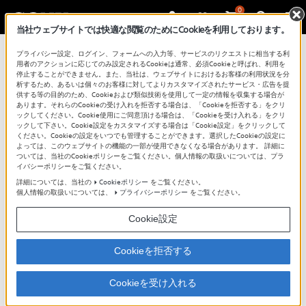
0
当社ウェブサイトでは快適な閲覧のためにCookieを利用しております。
プライバシー設定、ログイン、フォームへの入力等、サービスのリクエストに相当する利
用者のアクションに応じてのみ設定されるCookieは通常、必須Cookieと呼ばれ、利用を
停止することができません。また、当社は、ウェブサイトにおけるお客様の利用状況を分
WF-SP900 本体メモリーへの音楽転送方法
析するため、あるいは個々のお客様に対してよりカスタマイズされたサービス・広告を提
供する等の目的のため、Cookieおよび類似技術を使用して一定の情報を収集する場合が
あります。それらのCookieの受け入れを拒否する場合は、「Cookieを拒否する」をクリ
ックしてください。Cookie使用にご同意頂ける場合は、「Cookieを受け入れる」をクリ
ックして下さい。Cookie設定をカスタマイズする場合は「Cookie設定」をクリックして
ヘッドホン本体のメモリーにパソコンを使って音楽を転
ください。Cookieの設定をいつでも管理することができます。選択したCookieの設定に
送しておけば、
よっては、このウェブサイトの機能の一部が使用できなくなる場合があります。 詳細に
ついては、当社のCookieポリシーをご覧ください。個人情報の取扱いについては、プラ
Bluetooth機器と接続しなくてもヘッドホン本体だけで音
イバシーポリシーをご覧ください。
楽が楽しめます。
詳細については、当社の
Cookieポリシー
をご覧ください。
パソコンからヘッドホンに音楽を転送するにはいくつか
個人情報の取扱いについては、
プライバシーポリシー
をご覧ください。
の方法があります。
お使いの環境や用途に合わせてお選びください。
Cookie設定
Cookieを拒否する
Cookieを受け入れる