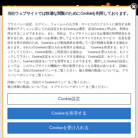
0
当社ウェブサイトでは快適な閲覧のためにCookieを利用しております。
プライバシー設定、ログイン、フォームへの入力等、サービスのリクエストに相当する利
用者のアクションに応じてのみ設定されるCookieは通常、必須Cookieと呼ばれ、利用を
停止することができません。また、当社は、ウェブサイトにおけるお客様の利用状況を分
析するため、あるいは個々のお客様に対してよりカスタマイズされたサービス・広告を提
供する等の目的のため、Cookieおよび類似技術を使用して一定の情報を収集する場合が
あります。それらのCookieの受け入れを拒否する場合は、「Cookieを拒否する」をクリ
ックしてください。Cookie使用にご同意頂ける場合は、「Cookieを受け入れる」をクリ
ックして下さい。Cookie設定をカスタマイズする場合は「Cookie設定」をクリックして
水濡れによる故障からWF-H800を守るため
ください。Cookieの設定をいつでも管理することができます。選択したCookieの設定に
よっては、このウェブサイトの機能の一部が使用できなくなる場合があります。 詳細に
に
ついては、当社のCookieポリシーをご覧ください。個人情報の取扱いについては、プラ
イバシーポリシーをご覧ください。
詳細については、当社の
Cookieポリシー
をご覧ください。
WF-H800の故障原因の多くを占めるのが「水濡れ」です。
個人情報の取扱いについては、
プライバシーポリシー
をご覧ください。
WF-H800は、防水仕様ではありません。ヘッドセット内部
Cookie設定
に湿気や水分が浸入することで内部部品がショートした
り、ヘッドセットや充電ケースの端子が腐食したりする場
Cookieを拒否する
合があります。
また、ちょっとした不注意や気づかないうちにヘッドセッ
トを水に濡らしてしまい、修理が必要となる場合もありま
Cookieを受け入れる
す。