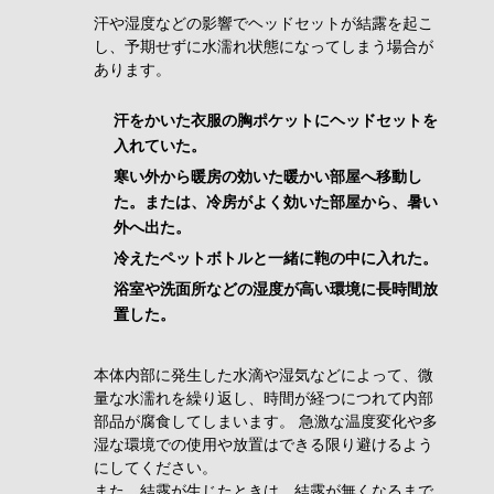
汗や湿度などの影響でヘッドセットが結露を起こ
し、予期せずに水濡れ状態になってしまう場合が
あります。
汗をかいた衣服の胸ポケットにヘッドセットを
入れていた。
寒い外から暖房の効いた暖かい部屋へ移動し
た。または、冷房がよく効いた部屋から、暑い
外へ出た。
冷えたペットボトルと一緒に鞄の中に入れた。
浴室や洗面所などの湿度が高い環境に長時間放
置した。
本体内部に発生した水滴や湿気などによって、微
量な水濡れを繰り返し、時間が経つにつれて内部
部品が腐食してしまいます。 急激な温度変化や多
湿な環境での使用や放置はできる限り避けるよう
にしてください。
また、結露が生じたときは、結露が無くなるまで