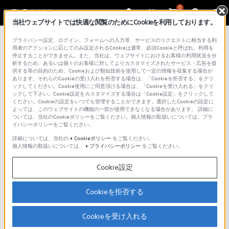
0
当社ウェブサイトでは快適な閲覧のためにCookieを利用しております。
プライバシー設定、ログイン、フォームへの入力等、サービスのリクエストに相当する利
用者のアクションに応じてのみ設定されるCookieは通常、必須Cookieと呼ばれ、利用を
停止することができません。また、当社は、ウェブサイトにおけるお客様の利用状況を分
析するため、あるいは個々のお客様に対してよりカスタマイズされたサービス・広告を提
供する等の目的のため、Cookieおよび類似技術を使用して一定の情報を収集する場合が
あります。それらのCookieの受け入れを拒否する場合は、「Cookieを拒否する」をクリ
ックしてください。Cookie使用にご同意頂ける場合は、「Cookieを受け入れる」をクリ
ックして下さい。Cookie設定をカスタマイズする場合は「Cookie設定」をクリックして
ください。Cookieの設定をいつでも管理することができます。選択したCookieの設定に
ワイヤレスヘッドホン | バッテリー切れ
よっては、このウェブサイトの機能の一部が使用できなくなる場合があります。 詳細に
ついては、当社のCookieポリシーをご覧ください。個人情報の取扱いについては、プラ
を防ぐ方法
イバシーポリシーをご覧ください。
詳細については、当社の
Cookieポリシー
をご覧ください。
個人情報の取扱いについては、
プライバシーポリシー
をご覧ください。
ヘッドホンを使いたいときに、バッテリー切れで使えないと不便で
す。
バッテリー切れを防ぐポイントをまとめましたのでご参考にしてくだ
Cookie設定
さい。
Cookieを拒否する
Cookieを受け入れる