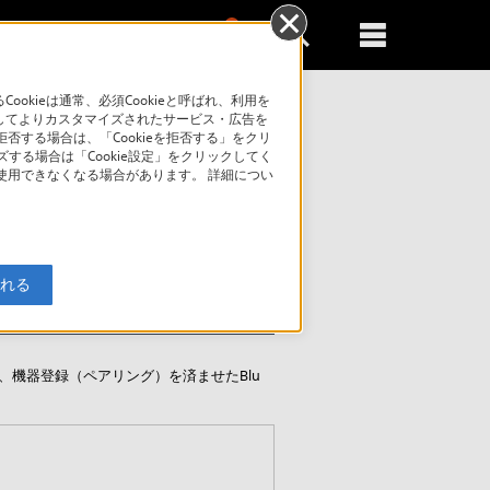
0
新規登録
るともっと便利に
kieは通常、必須Cookieと呼ばれ、利用を
してよりカスタマイズされたサービス・広告を
否する場合は、「Cookieを拒否する」をクリ
索
ズする場合は「Cookie設定」をクリックしてく
が使用できなくなる場合があります。 詳細につい
入れる
、機器登録（ペアリング）を済ませたBlu