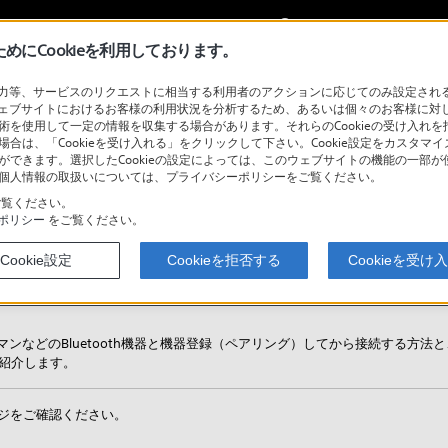
My Sonyに
サインイン
サインインす
にCookieを利用しております。
等、サービスのリクエストに相当する利用者のアクションに応じてのみ設定されるCoo
ェブサイトにおけるお客様の利用状況を分析するため、あるいは個々のお客様に対
技術を使用して一定の情報を収集する場合があります。それらのCookieの受け入れを拒
検
場合は、「Cookieを受け入れる」をクリックして下さい。Cookie設定をカスタマイ
とができます。選択したCookieの設定によっては、このウェブサイトの機能の一部
い。個人情報の取扱いについては、プライバシーポリシーをご覧ください。
覧ください。
ポリシー
をご覧ください。
ウォークマンと接続する
Cookie設定
Cookieを拒否する
Cookieを受け
ンなどのBluetooth機器と機器登録（ペアリング）してから接続する方法と
を紹介します。
ジをご確認ください。