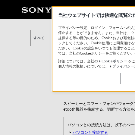
当社ウェブサイトでは快適な閲覧のため
プライバシー設定、ログイン、フォームへの入力
停止することができません。また、当社は、ウ
提供する等の目的のため、Cookieおよび類似
すべて
ックしてください。Cookie使用にご同意頂ける
ださい。Cookieの設定をいつでも管理するこ
ては、当社のCookieポリシーをご覧くださ
詳細については、当社の
Cookieポリシー
をご
個人情報の取扱いについては、
プライバシー
スマートフォンや
スピーカーとスマートフォンやウォークマ
etooth機器を接続する、切断する方法
パソコンとの接続方法は、以下のペー
パソコンと接続する