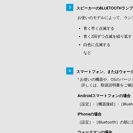
スピーカーのBLUETOOTHラ
お使いのモデルによって、ラン
青く早く点滅する
青く2回ずつ点滅を繰り返す
白色に点滅する
など
スマートフォン、またはウォークマン
* お使いの機器や、OSのバー
詳しくは、取扱説明書をご確
Androidスマートフォンの場合
［設定］-［機器接続］-［Blue
iPhoneの場合
［設定］-［Bluetooth］の順
ウォークマンの場合