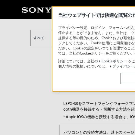
当社ウェブサイトでは快適な閲覧のため
プライバシー設定、ログイン、フォームへの入力
停止することができません。また、当社は、ウ
提供する等の目的のため、Cookieおよび類似
すべて
ックしてください。Cookie使用にご同意頂ける
ださい。Cookieの設定をいつでも管理するこ
ては、当社のCookieポリシーをご覧くださ
詳細については、当社の
Cookieポリシー
をご
個人情報の取扱いについては、
プライバシー
LSPX-S3 スマ
LSPX-S3をスマートフォンやウォーク
ooth機器を接続する・切断する方法を
* Apple iOSの機器と接続する場合は、i
パソコンとの接続方法は、以下のページ