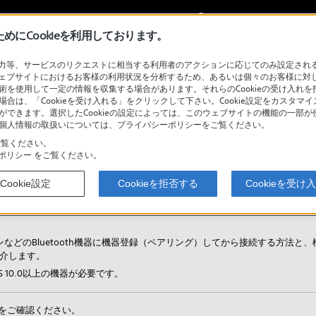
My Sonyに
サインイン
サインインす
にCookieを利用しております。
等、サービスのリクエストに相当する利用者のアクションに応じてのみ設定されるCoo
ェブサイトにおけるお客様の利用状況を分析するため、あるいは個々のお客様に対
技術を使用して一定の情報を収集する場合があります。それらのCookieの受け入れを拒
検
場合は、「Cookieを受け入れる」をクリックして下さい。Cookie設定をカスタマイ
とができます。選択したCookieの設定によっては、このウェブサイトの機能の一部
い。個人情報の取扱いについては、プライバシーポリシーをご覧ください。
覧ください。
ポリシー
をご覧ください。
ートフォンやウォークマンと接続する
Cookie設定
Cookieを拒否する
Cookieを受け
マンなどのBluetooth機器に機器登録（ペアリング）してから接続する方法と、
紹介します。
OS 10.0以上の機器が必要です。
をご確認ください。