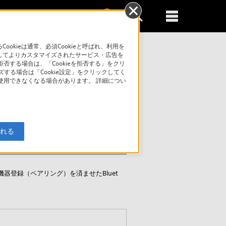
0
新規登録
るともっと便利に
kieは通常、必須Cookieと呼ばれ、利用を
してよりカスタマイズされたサービス・広告を
否する場合は、「Cookieを拒否する」をクリ
索
ズする場合は「Cookie設定」をクリックしてく
が使用できなくなる場合があります。 詳細につい
入れる
機器登録（ペアリング）を済ませたBluet