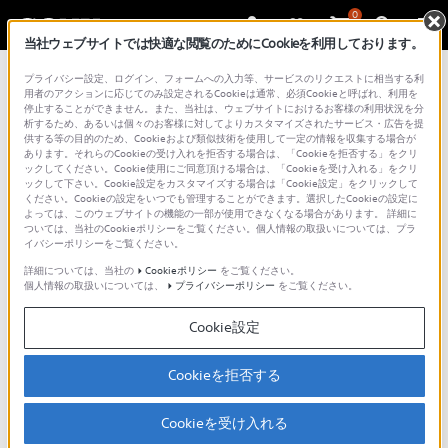
0
当社ウェブサイトでは快適な閲覧のためにCookieを利用しております。
プライバシー設定、ログイン、フォームへの入力等、サービスのリクエストに相当する利
用者のアクションに応じてのみ設定されるCookieは通常、必須Cookieと呼ばれ、利用を
停止することができません。また、当社は、ウェブサイトにおけるお客様の利用状況を分
申し訳ございません。お客様が
析するため、あるいは個々のお客様に対してよりカスタマイズされたサービス・広告を提
供する等の目的のため、Cookieおよび類似技術を使用して一定の情報を収集する場合が
あります。それらのCookieの受け入れを拒否する場合は、「Cookieを拒否する」をクリ
お探しのページは見つかりま
ックしてください。Cookie使用にご同意頂ける場合は、「Cookieを受け入れる」をクリ
ックして下さい。Cookie設定をカスタマイズする場合は「Cookie設定」をクリックして
せんでした。
ください。Cookieの設定をいつでも管理することができます。選択したCookieの設定に
よっては、このウェブサイトの機能の一部が使用できなくなる場合があります。 詳細に
ついては、当社のCookieポリシーをご覧ください。個人情報の取扱いについては、プラ
該当のURLが移動または削除されているか、あるいは直接URLを入
イバシーポリシーをご覧ください。
力されている場合は入力ミスの可能性があります。恐れ入ります
詳細については、当社の
Cookieポリシー
をご覧ください。
が次の方法でもう一度ページをお探し下さい。
個人情報の取扱いについては、
プライバシーポリシー
をご覧ください。
総合サポートから探す
Cookie設定
Cookieを拒否する
Cookieを受け入れる