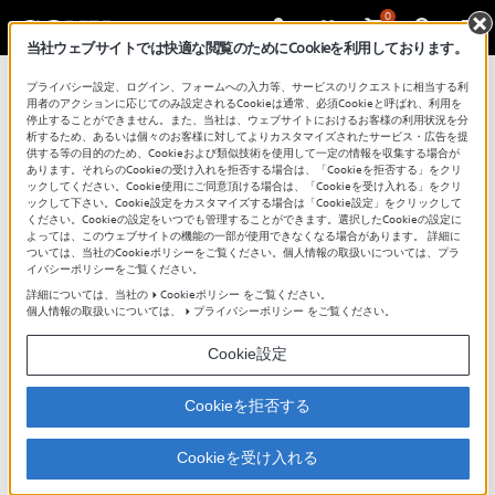
0
当社ウェブサイトでは快適な閲覧のためにCookieを利用しております。
プライバシー設定、ログイン、フォームへの入力等、サービスのリクエストに相当する利
用者のアクションに応じてのみ設定されるCookieは通常、必須Cookieと呼ばれ、利用を
停止することができません。また、当社は、ウェブサイトにおけるお客様の利用状況を分
析するため、あるいは個々のお客様に対してよりカスタマイズされたサービス・広告を提
供する等の目的のため、Cookieおよび類似技術を使用して一定の情報を収集する場合が
あります。それらのCookieの受け入れを拒否する場合は、「Cookieを拒否する」をクリ
ックしてください。Cookie使用にご同意頂ける場合は、「Cookieを受け入れる」をクリ
ックして下さい。Cookie設定をカスタマイズする場合は「Cookie設定」をクリックして
他機器とつなぐ
ください。Cookieの設定をいつでも管理することができます。選択したCookieの設定に
よっては、このウェブサイトの機能の一部が使用できなくなる場合があります。 詳細に
ついては、当社のCookieポリシーをご覧ください。個人情報の取扱いについては、プラ
イバシーポリシーをご覧ください。
やりたいことを選択
ダビング作業の流れ
詳細については、当社の
Cookieポリシー
をご覧ください。
個人情報の取扱いについては、
プライバシーポリシー
をご覧ください。
お使いのBD/DVD
レコーダ
ハードディスクへダビング
Cookie設定
ーを選択
ハードディスクからBD/DVD
Cookieを拒否する
へダビング
Cookieを受け入れる