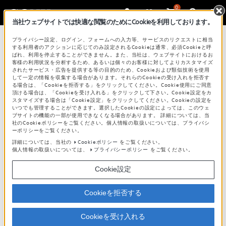
0
当社ウェブサイトでは快適な閲覧のためにCookieを利用しております。
プライバシー設定、ログイン、フォームへの入力等、サービスのリクエストに相当
する利用者のアクションに応じてのみ設定されるCookieは通常、必須Cookieと呼
ばれ、利用を停止することができません。また、当社は、ウェブサイトにおけるお
客様の利用状況を分析するため、あるいは個々のお客様に対してよりカスタマイズ
検索
されたサービス・広告を提供する等の目的のため、Cookieおよび類似技術を使用
して一定の情報を収集する場合があります。それらのCookieの受け入れを拒否す
る場合は、「Cookieを拒否する」をクリックしてください。Cookie使用にご同意
頂ける場合は、「Cookieを受け入れる」をクリックして下さい。Cookie設定をカ
スタマイズする場合は「Cookie設定」をクリックしてください。Cookieの設定を
いつでも管理することができます。選択したCookieの設定によっては、このウェ
ブサイトの機能の一部が使用できなくなる場合があります。 詳細については、当
社のCookieポリシーをご覧ください。個人情報の取扱いについては、プライバシ
ワイヤレス接続で音楽を楽しむ（NFC）
ーポリシーをご覧ください。
詳細については、当社の
Cookieポリシー
をご覧ください。
対象機種：HT-ST7 / HT-ST5 / HT-ST3
個人情報の取扱いについては、
プライバシーポリシー
をご覧ください。
Cookie設定
NFCは“Near Field
Cookieを拒否する
Communication”の略称で、数センチ
ほどの距離でデータをやりとりする近
Cookieを受け入れる
距離無線通信技術のひとつです。機器どうしをか