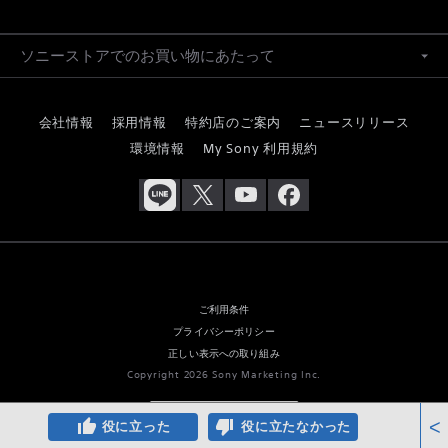
ソニーストアでのお買い物にあたって
会社情報
採用情報
特約店のご案内
ニュースリリース
環境情報
My Sony 利用規約
ご利用条件
プライバシーポリシー
正しい表示への取り組み
Copyright 2026 Sony Marketing Inc.
thumb_up
thumb_down
<
役に立った
役に立たなかった