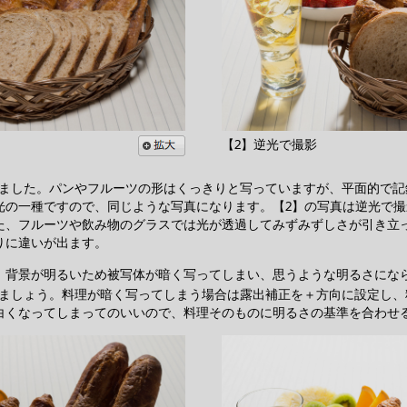
【2】逆光で撮影
しました。パンやフルーツの形はくっきりと写っていますが、平面的で記
光の一種ですので、同じような写真になります。【2】の写真は逆光で
た、フルーツや飲み物のグラスでは光が透過してみずみずしさが引き立
りに違いが出ます。
、背景が明るいため被写体が暗く写ってしまい、思うような明るさにな
ましょう。料理が暗く写ってしまう場合は露出補正を＋方向に設定し、
白くなってしまってのいいので、料理そのものに明るさの基準を合わせ