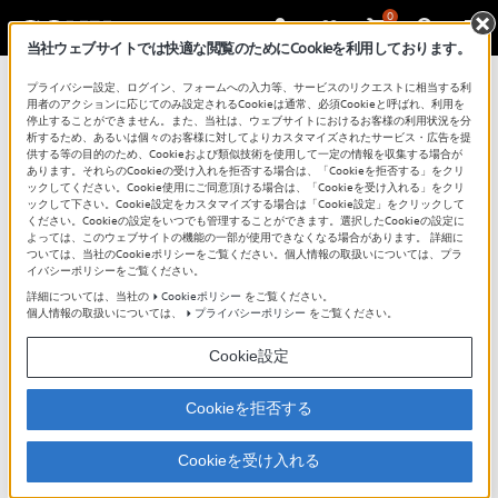
0
当社ウェブサイトでは快適な閲覧のためにCookieを利用しております。
プライバシー設定、ログイン、フォームへの入力等、サービスのリクエストに相当する利
用者のアクションに応じてのみ設定されるCookieは通常、必須Cookieと呼ばれ、利用を
停止することができません。また、当社は、ウェブサイトにおけるお客様の利用状況を分
析するため、あるいは個々のお客様に対してよりカスタマイズされたサービス・広告を提
供する等の目的のため、Cookieおよび類似技術を使用して一定の情報を収集する場合が
あります。それらのCookieの受け入れを拒否する場合は、「Cookieを拒否する」をクリ
ックしてください。Cookie使用にご同意頂ける場合は、「Cookieを受け入れる」をクリ
ックして下さい。Cookie設定をカスタマイズする場合は「Cookie設定」をクリックして
ください。Cookieの設定をいつでも管理することができます。選択したCookieの設定に
よっては、このウェブサイトの機能の一部が使用できなくなる場合があります。 詳細に
ついては、当社のCookieポリシーをご覧ください。個人情報の取扱いについては、プラ
イバシーポリシーをご覧ください。
詳細については、当社の
Cookieポリシー
をご覧ください。
個人情報の取扱いについては、
プライバシーポリシー
をご覧ください。
Cookie設定
このページではZV-E1の基本的な操作と、おすすめの機能を
紹介します。
Cookieを拒否する
Cookieを受け入れる