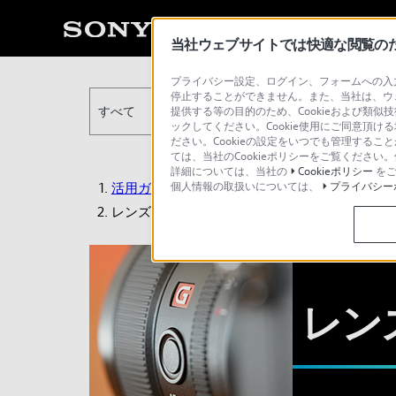
当社ウェブサイトでは快適な閲覧のため
プライバシー設定、ログイン、フォームへの入力
停止することができません。また、当社は、ウ
すべて
提供する等の目的のため、Cookieおよび類似
ックしてください。Cookie使用にご同意頂ける
ださい。Cookieの設定をいつでも管理するこ
ては、当社のCookieポリシーをご覧くださ
詳細については、当社の
Cookieポリシー
をご
個人情報の取扱いについては、
プライバシー
活用ガイド
レンズTIPS
レン