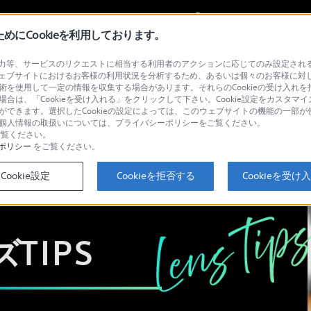
My Sonyに
サインイン
サインインす
にCookieを利用しております。
等、サービスのリクエストに相当する利用者のアクションに応じてのみ設定されるCoo
ェブサイトにおけるお客様の利用状況を分析するため、あるいは個々のお客様に対
技術を使用して一定の情報を収集する場合があります。それらのCookieの受け入れを拒
検
場合は、「Cookieを受け入れる」をクリックして下さい。Cookie設定をカスタマイ
とができます。選択したCookieの設定によっては、このウェブサイトの機能の一部
い。個人情報の取扱いについては、プライバシーポリシーをご覧ください。
覧ください。
ポリシー
をご覧ください。
Cookie設定
Cookieを拒否する
Cookieを受け
ズ
TIPS