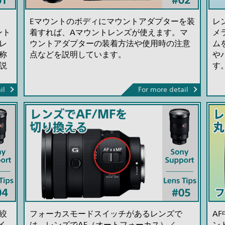
Eマウントのボディにマウントアダプターを装
レ
ント
着すれば、Aマウントレンズが使えます。マ
メ
レ
ウントアダプターの装着方法や使用時の注意
ム
称
点などを説明しています。
や
説
す
il
For more detail
絞
フォーカスモードスイッチがあるレンズで
A
イ
は、レンズでAF（オートフォーカス）／
ン