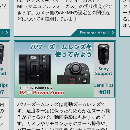
も説
MF（マニュアルフォーカス）の切り換えがで
タ
きます。カメラ側のAF/MFの設定との関係な
ー
どについても説明しています。
る
オ
il
For more detail
ズ内
パワーズームレンズは電動ズームレンズで
の
す。速度を一定に保ったなめらかなズーム操
イ
作ができるので、動画撮影にもおすすめで
ッ
す。カメラやリモコンからのズーム操作や、
パワーズームレンズのラインナップを紹介し