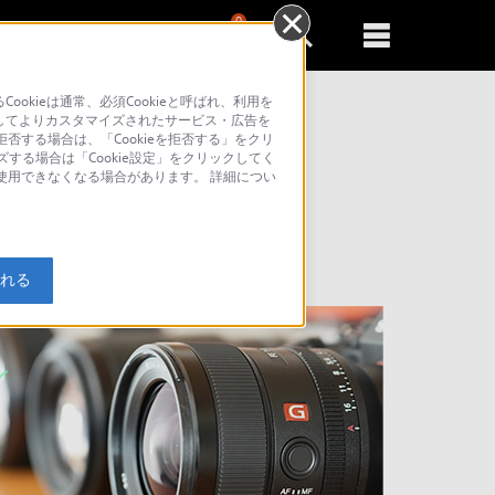
0
新規登録
るともっと便利に
kieは通常、必須Cookieと呼ばれ、利用を
してよりカスタマイズされたサービス・広告を
否する場合は、「Cookieを拒否する」をクリ
索
ズする場合は「Cookie設定」をクリックしてく
が使用できなくなる場合があります。 詳細につい
入れる