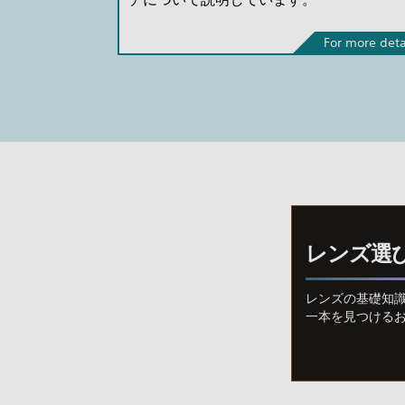
For more deta
レンズ選
レンズの基礎知
一本を見つける