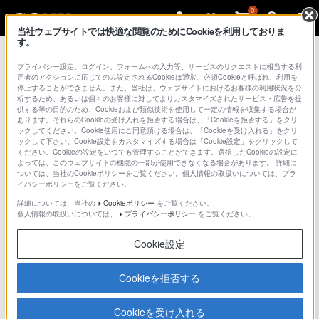
0
当社ウェブサイトでは快適な閲覧のためにCookieを利用しておりま
す。
プライバシー設定、ログイン、フォームへの入力等、サービスのリクエストに相当する利
用者のアクションに応じてのみ設定されるCookieは通常、必須Cookieと呼ばれ、利用を
停止することができません。また、当社は、ウェブサイトにおけるお客様の利用状況を分
析するため、あるいは個々のお客様に対してよりカスタマイズされたサービス・広告を提
供する等の目的のため、Cookieおよび類似技術を使用して一定の情報を収集する場合が
あります。それらのCookieの受け入れを拒否する場合は、「Cookieを拒否する」をクリ
ックしてください。Cookie使用にご同意頂ける場合は、「Cookieを受け入れる」をクリ
デジタル一眼カメラ α（アルファ）
>
α（アルファ）使いか
ックして下さい。Cookie設定をカスタマイズする場合は「Cookie設定」をクリックして
た動画
> カメラからスマートフォンに画像を転送する方法
ください。Cookieの設定をいつでも管理することができます。選択したCookieの設定に
よっては、このウェブサイトの機能の一部が使用できなくなる場合があります。 詳細に
（スマートフォンから選ぶ）
ついては、当社のCookieポリシーをご覧ください。個人情報の取扱いについては、プラ
イバシーポリシーをご覧ください。
カメラからスマートフォンに
詳細については、当社の
Cookieポリシー
をご覧ください。
個人情報の取扱いについては、
プライバシーポリシー
をご覧ください。
画像を転送する方法（スマート
Cookie設定
フォンから選ぶ）
Cookieを拒否する
Cookieを受け入れる