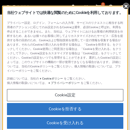
0
当社ウェブサイトでは快適な閲覧のためにCookieを利用しております。
プライバシー設定、ログイン、フォームへの入力等、サービスのリクエストに相当する利
用者のアクションに応じてのみ設定されるCookieは通常、必須Cookieと呼ばれ、利用を
停止することができません。また、当社は、ウェブサイトにおけるお客様の利用状況を分
析するため、あるいは個々のお客様に対してよりカスタマイズされたサービス・広告を提
供する等の目的のため、Cookieおよび類似技術を使用して一定の情報を収集する場合が
あります。それらのCookieの受け入れを拒否する場合は、「Cookieを拒否する」をクリ
ックしてください。Cookie使用にご同意頂ける場合は、「Cookieを受け入れる」をクリ
ックして下さい。Cookie設定をカスタマイズする場合は「Cookie設定」をクリックして
デジタル一眼カメラ α（アルファ）
>
α（アルファ）使いか
ください。Cookieの設定をいつでも管理することができます。選択したCookieの設定に
た動画
> テーマ別撮り方動画 1：人物を引き立てて印象的に
よっては、このウェブサイトの機能の一部が使用できなくなる場合があります。 詳細に
ついては、当社のCookieポリシーをご覧ください。個人情報の取扱いについては、プラ
撮る
イバシーポリシーをご覧ください。
詳細については、当社の
Cookieポリシー
をご覧ください。
テーマ別撮り方動画 1：人物を
個人情報の取扱いについては、
プライバシーポリシー
をご覧ください。
引き立てて印象的に撮る
Cookie設定
Cookieを拒否する
Cookieを受け入れる