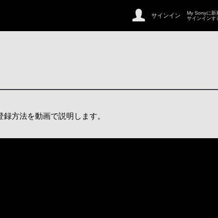
My Sonyに
サインイン
サインインす
規登録方法を動画で説明します。