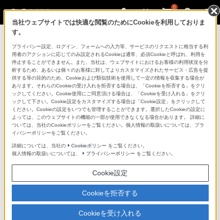
0
当社ウェブサイトでは快適な閲覧のためにCookieを利用しておりま
す。
修理のご相談
プライバシー設定、ログイン、フォームへの入力等、サービスのリクエストに相当する利
用者のアクションに応じてのみ設定されるCookieは通常、必須Cookieと呼ばれ、利用を
停止することができません。また、当社は、ウェブサイトにおけるお客様の利用状況を分
析するため、あるいは個々のお客様に対してよりカスタマイズされたサービス・広告を提
供する等の目的のため、Cookieおよび類似技術を使用して一定の情報を収集する場合が
あります。それらのCookieの受け入れを拒否する場合は、「Cookieを拒否する」をクリ
ックしてください。Cookie使用にご同意頂ける場合は、「Cookieを受け入れる」をクリ
ックして下さい。Cookie設定をカスタマイズする場合は「Cookie設定」をクリックして
修理目安料金確認
ください。Cookieの設定をいつでも管理することができます。選択したCookieの設定に
よっては、このウェブサイトの機能の一部が使用できなくなる場合があります。 詳細に
故障診断・修理申し込み
ついては、当社のCookieポリシーをご覧ください。個人情報の取扱いについては、プラ
イバシーポリシーをご覧ください。
詳細については、当社の
Cookieポリシー
をご覧ください。
個人情報の取扱いについては、
プライバシーポリシー
をご覧ください。
Cookie設定
修理状況照会
Cookieを拒否する
Cookieを受け入れる