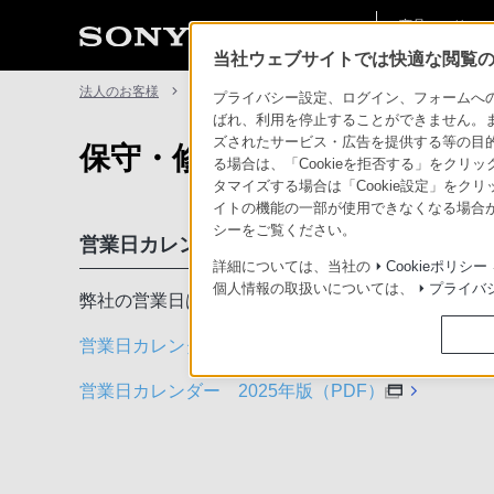
商品・ソリュー
法人のお客様
ン情報
当社ウェブサイトでは快適な閲覧のた
法人のお客様
サポート・お問い合わせ
保守・修理について
プライバシー設定、ログイン、フォームへの入
ばれ、利用を停止することができません。
ズされたサービス・広告を提供する等の目的の
保守・修理について
る場合は、「Cookieを拒否する」をクリッ
タマイズする場合は「Cookie設定」をク
イトの機能の一部が使用できなくなる場合が
シーをご覧ください。
営業日カレンダー
詳細については、当社の
Cookieポリシー
個人情報の取扱いについては、
プライバ
弊社の営業日は、以下のカレンダーのとおりとさせ
営業日カレンダー 2026年版（PDF）
営業日カレンダー 2025年版（PDF）