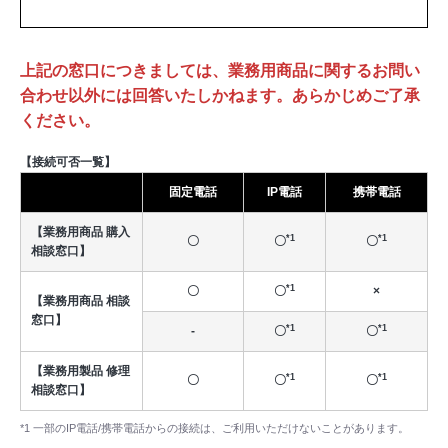
上記の窓口につきましては、業務用商品に関するお問い
合わせ以外には回答いたしかねます。あらかじめご了承
ください。
【接続可否一覧】
固定電話
IP電話
携帯電話
【業務用商品 購入
*1
*1
〇
〇
〇
相談窓口】
*1
〇
〇
×
【業務用商品 相談
窓口】
*1
*1
-
〇
〇
【業務用製品 修理
*1
*1
〇
〇
〇
相談窓口】
*1 一部のIP電話/携帯電話からの接続は、ご利用いただけないことがあります。