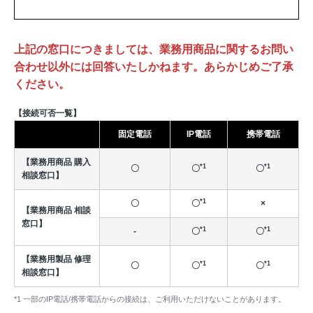
上記の窓口につきましては、業務用商品に関するお問い
合わせ以外には回答いたしかねます。あらかじめご了承
ください。
【接続可否一覧】
固定電話
IP電話
携帯電話
【業務用商品 購入
*1
*1
〇
〇
〇
相談窓口】
*1
〇
〇
×
【業務用商品 相談
窓口】
*1
*1
-
〇
〇
【業務用製品 修理
*1
*1
〇
〇
〇
相談窓口】
*1 一部のIP電話/携帯電話からの接続は、ご利用いただけないことがあります。