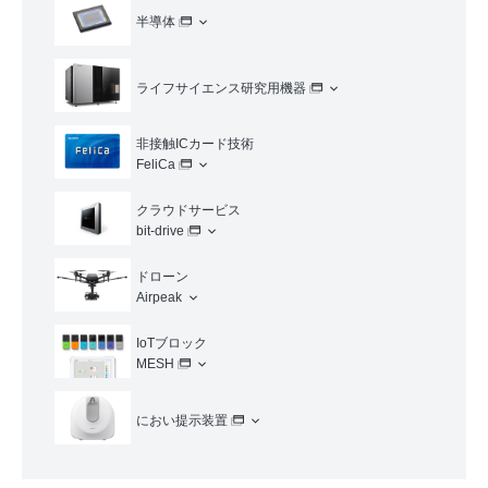
半導体
ライフサイエンス研究用機器
非接触ICカード技術
FeliCa
クラウドサービス
bit-drive
ドローン
Airpeak
IoTブロック
MESH
におい提示装置