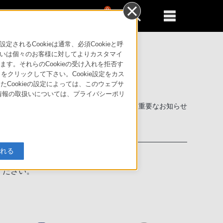
0
新規登録
るともっと便利に
るCookieは通常、必須Cookieと呼
いは個々のお客様に対してよりカスタマイ
す。それらのCookieの受け入れを拒否す
」をクリックして下さい。Cookie設定をカス
たCookieの設定によっては、このウェブサ
人情報の取扱いについては、プライバシーポリ
製品に関する重要なお知らせ
入れる
せください。