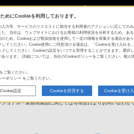
My Sonyに
サインイン
サインインす
めにCookieを利用しております。
力等、サービスのリクエストに相当する利用者のアクションに応じてのみ設定され
また、当社は、ウェブサイトにおけるお客様の利用状況を分析するため、ある
ため、Cookieおよび類似技術を使用して一定の情報を収集する場合がありま
クしてください。Cookie使用にご同意頂ける場合は、「Cookieを受け入れる
リックしてください。Cookieの設定をいつでも管理することができます。選択し
あります。 詳細については、当社のCookieポリシーをご覧ください。個
をご覧ください。
シーポリシー
をご覧ください。
Cookie設定
Cookieを拒否する
Cookieを受け
わせください。
bo、プロフェッショナル・業務用製品に関しては専用窓口よりお問い合わ