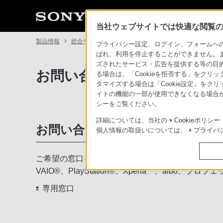
当社ウェブサイトでは快適な閲覧のた
製品情報
総合サポート・お問い合わせ
お問い合わせ
プライバシー設定、ログイン、フォームへの入
ばれ、利用を停止することができません。
ズされたサービス・広告を提供する等の目的の
お問い合わせ
る場合は、「Cookieを拒否する」をクリッ
タマイズする場合は「Cookie設定」をク
イトの機能の一部が使用できなくなる場合が
シーをご覧ください。
詳細については、当社の
Cookieポリシー
お問い合わせ窓口
個人情報の取扱いについては、
プライバ
ご希望の窓口をお選びいただき、お気軽にお問い合
VAIO®、PlayStation®、Xperia™、ai
専用窓口