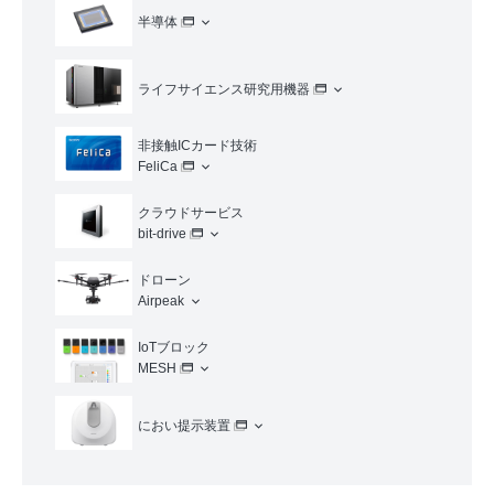
半導体
ライフサイエンス研究用機器
非接触ICカード技術
FeliCa
クラウドサービス
bit-drive
ドローン
Airpeak
IoTブロック
MESH
におい提示装置