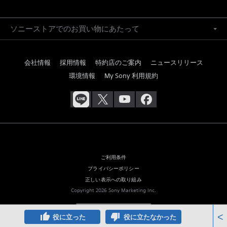
ソニーストアでのお買い物にあたって
会社情報
採用情報
特約店のご案内
ニュースリリース
環境情報
My Sony 利用規約
ご利用条件
プライバシーポリシー
正しい表示への取り組み
Copyright 2026 Sony Marketing Inc.
thumb_up
thumb_down
<
役に立った
役に立たなかった