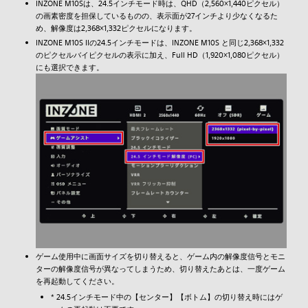
INZONE M10Sは、24.5インチモード時は、QHD（2,560×1,440ピクセル）
の画素密度を担保しているものの、表示面が27インチより少なくなるた
め、解像度は2,368×1,332ピクセルになります。
INZONE M10S IIの24.5インチモードは、INZONE M10S と同じ2,368×1,332
のピクセルバイピクセルの表示に加え、Full HD（1,920×1,080ピクセル）
にも選択できます。
ゲーム使用中に画面サイズを切り替えると、ゲーム内の解像度信号とモニ
ターの解像度信号が異なってしまうため、切り替えたあとは、一度ゲーム
を再起動してください。
* 24.5インチモード中の【センター】【ボトム】の切り替え時にはゲ