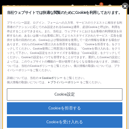
0
当社ウェブサイトでは快適な閲覧のためにCookieを利用しております。
プライバシー設定、ログイン、フォームへの入力等、サービスのリクエストに相当する利
用者のアクションに応じてのみ設定されるCookieは通常、必須Cookieと呼ばれ、利用を
停止することができません。また、当社は、ウェブサイトにおけるお客様の利用状況を分
析するため、あるいは個々のお客様に対してよりカスタマイズされたサービス・広告を提
INZONE M10S II / INZONE M10S
|
表示サイズ
供する等の目的のため、Cookieおよび類似技術を使用して一定の情報を収集する場合が
を24.5インチに変更する
あります。それらのCookieの受け入れを拒否する場合は、「Cookieを拒否する」をクリ
ックしてください。Cookie使用にご同意頂ける場合は、「Cookieを受け入れる」をクリ
ックして下さい。Cookie設定をカスタマイズする場合は「Cookie設定」をクリックして
使いかたガイドTOP
ください。Cookieの設定をいつでも管理することができます。選択したCookieの設定に
よっては、このウェブサイトの機能の一部が使用できなくなる場合があります。 詳細に
本機は通常の27インチ表示に加え、画面表示を24.5インチに変更可能な24.5イ
ついては、当社のCookieポリシーをご覧ください。個人情報の取扱いについては、プラ
ンチモードを搭載しています。
イバシーポリシーをご覧ください。
詳細については、当社の
Cookieポリシー
をご覧ください。
表示サイズを24.5インチに変更する方法
個人情報の取扱いについては、
プライバシーポリシー
をご覧ください。
本体背面のジョイスティックの真ん中を押し込むことで、設定画面（OSD：
Cookie設定
On-Screen Display）が表示されます。
ジョイスティックを下に動かし、［ゲームアシスト］- ［24.5インチモード］
の順に動かすことで設定できます。
Cookieを拒否する
Cookieを受け入れる