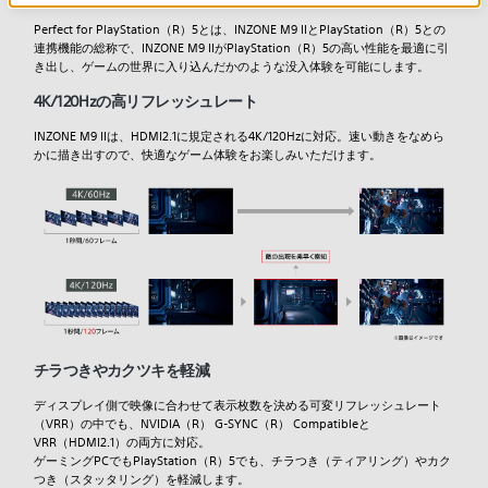
Perfect for PlayStation（R）5とは、INZONE M9 IIとPlayStation（R）5との
連携機能の総称で、INZONE M9 IIがPlayStation（R）5の高い性能を最適に引
き出し、ゲームの世界に入り込んだかのような没入体験を可能にします。
4K/120Hzの高リフレッシュレート
INZONE M9 IIは、HDMI2.1に規定される4K/120Hzに対応。速い動きをなめら
かに描き出すので、快適なゲーム体験をお楽しみいただけます。
チラつきやカクツキを軽減
ディスプレイ側で映像に合わせて表示枚数を決める可変リフレッシュレート
（VRR）の中でも、NVIDIA（R） G-SYNC（R） Compatibleと
VRR（HDMI2.1）の両方に対応。
ゲーミングPCでもPlayStation（R）5でも、チラつき（ティアリング）やカク
つき（スタッタリング）を軽減します。