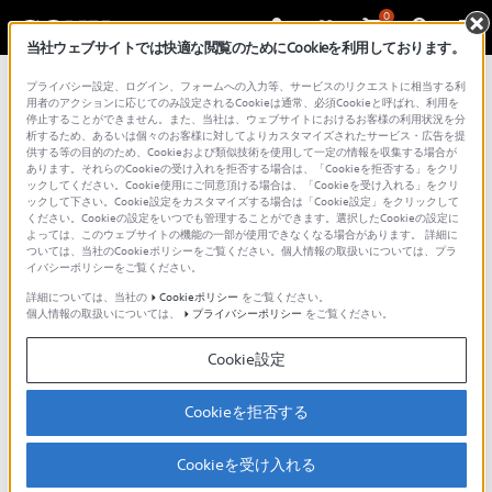
0
当社ウェブサイトでは快適な閲覧のためにCookieを利用しております。
プライバシー設定、ログイン、フォームへの入力等、サービスのリクエストに相当する利
用者のアクションに応じてのみ設定されるCookieは通常、必須Cookieと呼ばれ、利用を
停止することができません。また、当社は、ウェブサイトにおけるお客様の利用状況を分
析するため、あるいは個々のお客様に対してよりカスタマイズされたサービス・広告を提
供する等の目的のため、Cookieおよび類似技術を使用して一定の情報を収集する場合が
あります。それらのCookieの受け入れを拒否する場合は、「Cookieを拒否する」をクリ
ックしてください。Cookie使用にご同意頂ける場合は、「Cookieを受け入れる」をクリ
ックして下さい。Cookie設定をカスタマイズする場合は「Cookie設定」をクリックして
INZONE M9 II
|
PlayStation（R）5と連携する
ください。Cookieの設定をいつでも管理することができます。選択したCookieの設定に
よっては、このウェブサイトの機能の一部が使用できなくなる場合があります。 詳細に
ついては、当社のCookieポリシーをご覧ください。個人情報の取扱いについては、プラ
目次
イバシーポリシーをご覧ください。
Perfect for PlayStation（R）5とは
詳細については、当社の
Cookieポリシー
をご覧ください。
個人情報の取扱いについては、
プライバシーポリシー
をご覧ください。
4K/120Hzの高リフレッシュレート
チラつきやカクツキを軽減
Cookie設定
PlayStation（R）5との連携機能
オートHDRトーンマッピング
Cookieを拒否する
コンテンツ連動画質モード
Cookieを受け入れる
Perfect for PlayStation（R）5とは