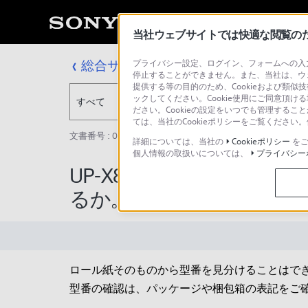
当社ウェブサイトでは快適な閲覧のため
総合サポート・お問い合わせ
プライバシー設定、ログイン、フォームへの入力
停止することができません。また、当社は、ウ
提供する等の目的のため、Cookieおよび類似
ックしてください。Cookie使用にご同意頂ける
すべて
ださい。Cookieの設定をいつでも管理するこ
ては、当社のCookieポリシーをご覧くださ
文書番号 : 00378412 / 最終更新日 : 2026/02/27
詳細については、当社の
Cookieポリシー
をご
個人情報の取扱いについては、
プライバシー
UP-X898MDで現在使
るか。
ロール紙そのものから型番を見分けることはで
型番の確認は、パッケージや梱包箱の表記をご