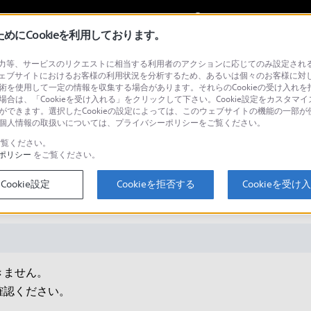
My Sonyに
サインイン
サインインす
にCookieを利用しております。
等、サービスのリクエストに相当する利用者のアクションに応じてのみ設定されるCoo
ェブサイトにおけるお客様の利用状況を分析するため、あるいは個々のお客様に対
技術を使用して一定の情報を収集する場合があります。それらのCookieの受け入れを拒
場合は、「Cookieを受け入れる」をクリックして下さい。Cookie設定をカスタマイ
検
とができます。選択したCookieの設定によっては、このウェブサイトの機能の一部
い。個人情報の取扱いについては、プライバシーポリシーをご覧ください。
覧ください。
ポリシー
をご覧ください。
用しているロール紙の型番を区別する
Cookie設定
Cookieを拒否する
Cookieを受け
きません。
確認ください。