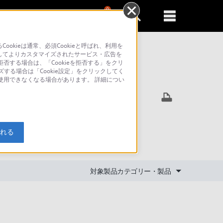
0
新規登録
るともっと便利に
kieは通常、必須Cookieと呼ばれ、利用を
してよりカスタマイズされたサービス・広告を
否する場合は、「Cookieを拒否する」をクリ
ズする場合は「Cookie設定」をクリックしてく
索
が使用できなくなる場合があります。 詳細につい
方法はあ
入れる
対象製品カテゴリー・製品