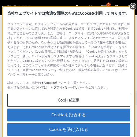
0
当社ウェブサイトでは快適な閲覧のためにCookieを利用しております。
総合サポート・お問い合わせ
プライバシー設定、ログイン、フォームへの入力等、サービスのリクエストに相当する利
用者のアクションに応じてのみ設定されるCookieは通常、必須Cookieと呼ばれ、利用を
停止することができません。また、当社は、ウェブサイトにおけるお客様の利用状況を分
析するため、あるいは個々のお客様に対してよりカスタマイズされたサービス・広告を提
供する等の目的のため、Cookieおよび類似技術を使用して一定の情報を収集する場合が
あります。それらのCookieの受け入れを拒否する場合は、「Cookieを拒否する」をクリ
文書番号 : 00379447 / 最終更新日 : 2026/03/13
ックしてください。Cookie使用にご同意頂ける場合は、「Cookieを受け入れる」をクリ
ックして下さい。Cookie設定をカスタマイズする場合は「Cookie設定」をクリックして
ください。Cookieの設定をいつでも管理することができます。選択したCookieの設定に
Callsignの推奨イヤホンマイクはい
よっては、このウェブサイトの機能の一部が使用できなくなる場合があります。 詳細に
ついては、当社のCookieポリシーをご覧ください。個人情報の取扱いについては、プラ
くらですか。また、どこで購入で
イバシーポリシーをご覧ください。
きますか。（Callsign）
詳細については、当社の
Cookieポリシー
をご覧ください。
個人情報の取扱いについては、
プライバシーポリシー
をご覧ください。
対象製品カテゴリー・製品
Cookie設定
すべてオープン価格です。
Cookieを拒否する
ご購入を希望される場合、
Callsign問い合わせフォー
Cookieを受け入れる
ム
より弊社にご連絡ください。