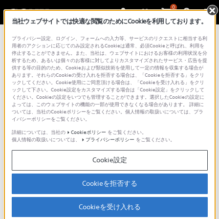
0
当社ウェブサイトでは快適な閲覧のためにCookieを利用しております。
プライバシー設定、ログイン、フォームへの入力等、サービスのリクエストに相当する利
用者のアクションに応じてのみ設定されるCookieは通常、必須Cookieと呼ばれ、利用を
停止することができません。また、当社は、ウェブサイトにおけるお客様の利用状況を分
析するため、あるいは個々のお客様に対してよりカスタマイズされたサービス・広告を提
供する等の目的のため、Cookieおよび類似技術を使用して一定の情報を収集する場合が
あります。それらのCookieの受け入れを拒否する場合は、「Cookieを拒否する」をクリ
ックしてください。Cookie使用にご同意頂ける場合は、「Cookieを受け入れる」をクリ
活用ガイド
>
フォトマガジン
> フルサイズのα（アル
ックして下さい。Cookie設定をカスタマイズする場合は「Cookie設定」をクリックして
ください。Cookieの設定をいつでも管理することができます。選択したCookieの設定に
ファ） 画角を一瞬で切り換える
よっては、このウェブサイトの機能の一部が使用できなくなる場合があります。 詳細に
ついては、当社のCookieポリシーをご覧ください。個人情報の取扱いについては、プラ
イバシーポリシーをご覧ください。
フルサイズのα（アルファ）
詳細については、当社の
Cookieポリシー
をご覧ください。
個人情報の取扱いについては、
プライバシーポリシー
をご覧ください。
画角を一瞬で切り換える
Cookie設定
Cookieを拒否する
Cookieを受け入れる